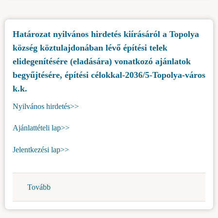
város
kiírásáról
k.k.)
a
Határozat nyilvános hirdetés kiírásáról a Topolya
Topolya
község köztulajdonában lévő építési telek
község
köztulajdonában
elidegenítésére (eladására) vonatkozó ajánlatok
lévő
begyűjtésére, építési célokkal-2036/5-Topolya-város
építési
k.k.
telek
Nyilvános hirdetés>>
elidegenítésére
(eladására)
Ajánlattételi lap>>
vonatkozó
ajánlatok
Jelentkezési lap>>
begyűjtésére,
építési
célokkal-
Tovább
(Határozat
2036/6
nyilvános
Topolya-
hirdetés
város