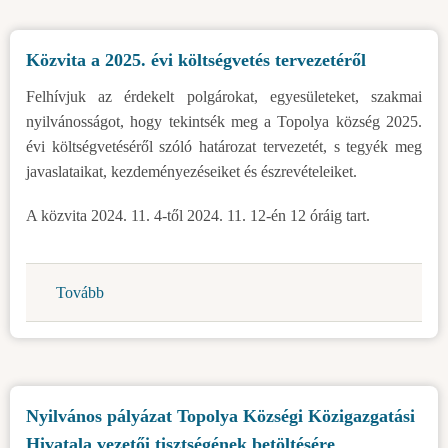
kiírásáról
k.k.)
a
Közvita a 2025. évi költségvetés tervezetéről
Topolya
község
Felhívjuk az érdekelt polgárokat, egyesületeket, szakmai
köztulajdonában
nyilvánosságot, hogy tekintsék meg a Topolya község 2025.
lévő
évi költségvetéséről szóló határozat tervezetét, s tegyék meg
építési
javaslataikat, kezdeményezéseiket és észrevételeiket.
telek
elidegenítésére
A közvita 2024. 11. 4-től 2024. 11. 12-én 12 óráig tart.
(eladására)
vonatkozó
ajánlatok
Tovább
(Közvita
begyűjtésére,
a
építési
2025.
célokkal-
évi
2036/5-
költségvetés
Topolya-
Nyilvános pályázat Topolya Községi Közigazgatási
tervezetéről)
város
Hivatala vezetői tisztségének betöltésére