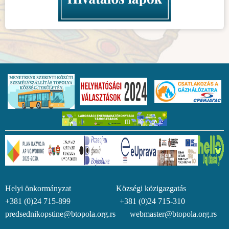
Helyi önkormányzat Községi közigazgatás
+381 (0)24 715-899 +381 (0)24 715-310
predsednikopstine@btopola.org.rs webmaster@btopola.org.rs