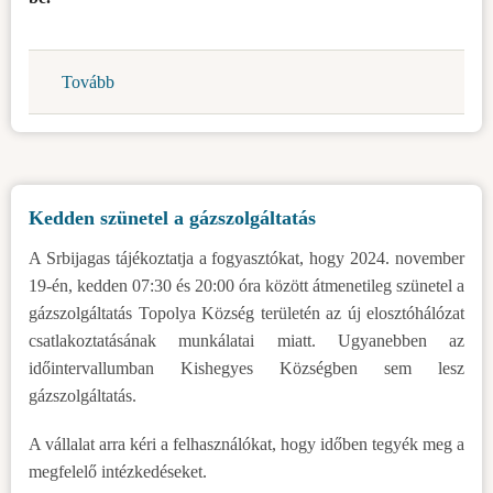
Tovább
(Értesítés
a
pályázati
anyag
benyújtásáról-
Kedden szünetel a gázszolgáltatás
Energiahatékonyság)
A Srbijagas tájékoztatja a fogyasztókat, hogy 2024. november
19-én, kedden 07:30 és 20:00 óra között átmenetileg szünetel a
gázszolgáltatás Topolya Község területén az új elosztóhálózat
csatlakoztatásának munkálatai miatt. Ugyanebben az
időintervallumban Kishegyes Községben sem lesz
gázszolgáltatás.
A vállalat arra kéri a felhasználókat, hogy időben tegyék meg a
megfelelő intézkedéseket.