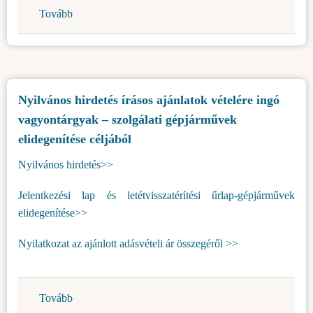
Tovább
(Megjelent
Topolya
Község
energiahatékonysági
pályázata)
Nyilvános hirdetés írásos ajánlatok vételére ingó
vagyontárgyak – szolgálati gépjárművek
elidegenítése céljából
Nyilvános hirdetés>>
Jelentkezési lap és letétvisszatérítési űrlap-gépjárművek
elidegenítése>>
Nyilatkozat az ajánlott adásvételi ár összegéről >>
Tovább
(Nyilvános