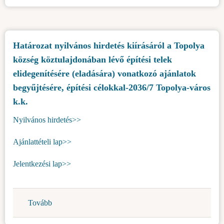
hirdetés
kiírásáról
a
Határozat nyilvános hirdetés kiírásáról a Topolya
Topolya
község köztulajdonában lévő építési telek
község
köztulajdonában
elidegenítésére (eladására) vonatkozó ajánlatok
lévő
begyűjtésére, építési célokkal-2036/7 Topolya-város
építési
k.k.
telek
Nyilvános hirdetés>>
elidegenítésére
(eladására)
Ajánlattételi lap>>
vonatkozó
ajánlatok
Jelentkezési lap>>
begyűjtésére,
építési
célokkal-
Tovább
(Határozat
2036/8
nyilvános
Topolya-