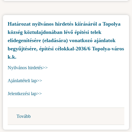
hirdetés
város
kiírásáról
k.k.)
a
Határozat nyilvános hirdetés kiírásáról a Topolya
Topolya
község köztulajdonában lévő építési telek
község
köztulajdonában
elidegenítésére (eladására) vonatkozó ajánlatok
lévő
begyűjtésére, építési célokkal-2036/6 Topolya-város
építési
k.k.
telek
Nyilvános hirdetés>>
elidegenítésére
(eladására)
Ajánlattételi lap>>
vonatkozó
ajánlatok
Jelentkezési lap>>
begyűjtésére,
építési
célokkal-
Tovább
(Határozat
2036/7
nyilvános
Topolya-
hirdetés