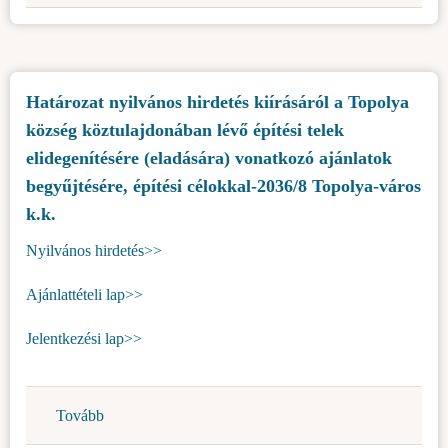
hirdetés
írásos
ajánlatok
vételére
Határozat nyilvános hirdetés kiírásáról a Topolya
ingó
község köztulajdonában lévő építési telek
vagyontárgyak
–
elidegenítésére (eladására) vonatkozó ajánlatok
szolgálati
begyűjtésére, építési célokkal-2036/8 Topolya-város
gépjárművek
k.k.
elidegenítése
Nyilvános hirdetés>>
céljából)
Ajánlattételi lap>>
Jelentkezési lap>>
Tovább
(Határozat
nyilvános