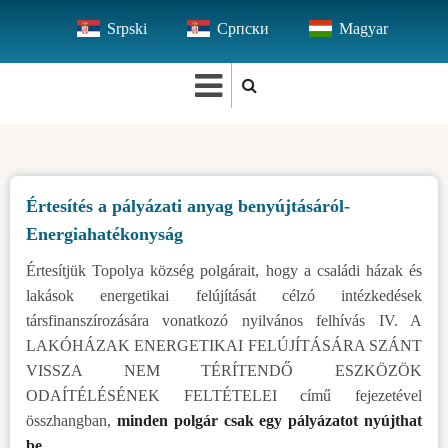
Ugrás
Srpski
Српски
Magyar
a
tartalomra
Értesítés a pályázati anyag benyújtásáról-
Energiahatékonyság
Értesítjük Topolya község polgárait, hogy a családi házak és
lakások energetikai felújítását célzó intézkedések
társfinanszírozására vonatkozó nyilvános felhívás IV. A
LAKÓHÁZAK ENERGETIKAI FELÚJÍTÁSÁRA SZÁNT
VISSZA NEM TÉRÍTENDŐ ESZKÖZÖK
ODAÍTÉLÉSÉNEK FELTÉTELEI című fejezetével
összhangban,
minden polgár csak egy pályázatot nyújthat
be.