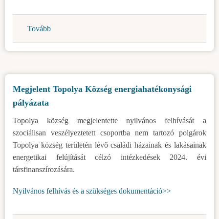
Tovább
(Kedden
szünetel
a
gázszolgáltatás)
Megjelent Topolya Község energiahatékonysági
pályázata
Topolya község megjelentette nyilvános felhívását a
szociálisan veszélyeztetett csoportba nem tartozó polgárok
Topolya község területén lévő családi házainak és lakásainak
energetikai felújítását célzó intézkedések 2024. évi
társfinanszírozására.
Nyilvános felhívás és a szükséges dokumentáció>>