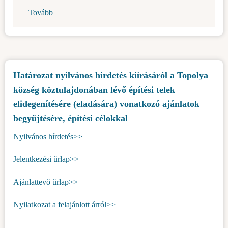
Tovább
(Értesítés
az
SZK
Alkotmánybírósága
szülési
Határozat nyilvános hirdetés kiírásáról a Topolya
szabadsággal
község köztulajdonában lévő építési telek
kapcsolatos
határozatának
elidegenítésére (eladására) vonatkozó ajánlatok
végrehajtásáról)
begyűjtésére, építési célokkal
Nyilvános hírdetés>>
Jelentkezési űrlap>>
Ajánlattevő űrlap>>
Nyilatkozat a felajánlott árról>>