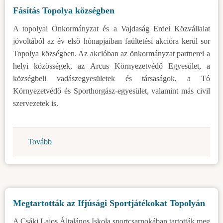
célokkal)
Fásítás Topolya községben
A topolyai Önkormányzat és a Vajdaság Erdei Közvállalat
jóvoltából az év első hónapjaiban faültetési akcióra kerül sor
Topolya községben. Az akcióban az önkormányzat partnerei a
helyi közösségek, az Arcus Környezetvédő Egyesület, a
községbeli vadászegyesületek és társaságok, a Tó
Környezetvédő és Sporthorgász-egyesület, valamint más civil
szervezetek is.
Tovább
(Fásítás
Topolya
községben)
Megtartották az Ifjúsági Sportjátékokat Topolyán
A Csáki Lajos Általános Iskola sportcsarnokában tartották meg