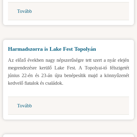
célokkal)
Tovább
(Határozat
nyilvános
hirdetés
kiírásáról
a
Harmadszorra is Lake Fest Topolyán
Topolya
község
Az előző években nagy népszerűségre tett szert a nyár elején
köztulajdonában
megrendezésre kerülő Lake Fest. A Topolyai-tó félszigetét
lévő
június 22-én és 23-án újra benépesítik majd a könnyűzenét
építési
kedvelő fiatalok és családok.
telek
elidegenítésére
(eladására)
Tovább
(Harmadszorra
vonatkozó
is
ajánlatok
Lake
begyűjtésére,
Fest
építési
Topolyán)