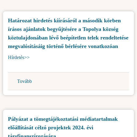
projekt
bemutatására
Határozat hirdetés kiírásáról a második körben
-
írásos ajánlatok begyűjtésére a Topolya község
baromfitelep
komplexum
köztulajdonában lévő beépítetlen telek rendeltetése
építése)
megvalósításáig történő bérlésére vonatkozóan
Hírdetés>>
Tovább
(Határozat
hirdetés
kiírásáról
a
második
Pályázat a tömegtájékoztatási médiatartalmak
körben
előállítását célzó projektek 2024. évi
írásos
ajánlatok
társfinanszírozására