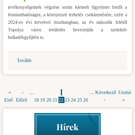
tevékenységeinek végzése során kiemelt figyelmet fordít a
fenntarthatóságra, a környezeti terhelés csökkentésére, ezért a
2024-es évi terveivel összhangban, az év második felétől
Topolya város területén bevezetjük a szelektív
hulladékgyűjtést is.
Tovább
(Hamarosan
szelektíven
gyűjtjük
a
hulladékot)
Első
«
Előző
‹
…
Oldal
Oldal
Oldal
Oldal
Jelenlegi
Oldal
Oldal
Oldal
Oldal
…
Következő
Következő
Utolsó
Utolsó
Oldalszámozás
Első
oldal
Előző
oldal
18
19
20
21
22
oldal
23
24
25
26
oldal
›
oldal
»