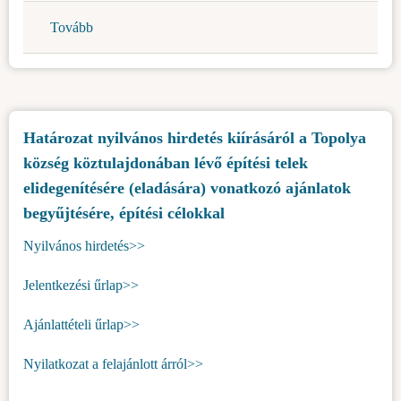
Tovább
(Határozat
nyilvános
hirdetés
kiírásáról
a
Határozat nyilvános hirdetés kiírásáról a Topolya
Topolya
község köztulajdonában lévő építési telek
község
köztulajdonában
elidegenítésére (eladására) vonatkozó ajánlatok
lévő
begyűjtésére, építési célokkal
építési
Nyilvános hirdetés>>
telek
elidegenítésére
Jelentkezési űrlap>>
(eladására)
vonatkozó
Ajánlattételi űrlap>>
ajánlatok
begyűjtésére,
Nyilatkozat a felajánlott árról>>
építési