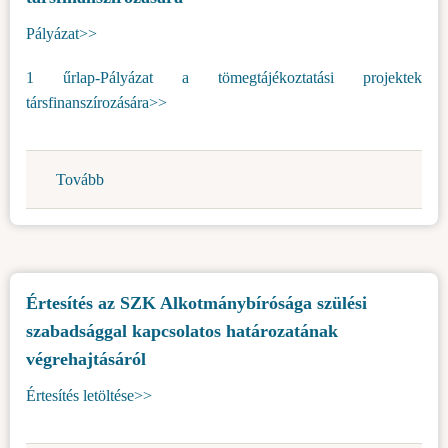
begyűjtésére
Pályázat>>
a
Topolya
1 űrlap-Pályázat a tömegtájékoztatási projektek
község
társfinanszírozására>>
köztulajdonában
lévő
beépítetlen
Tovább
(Pályázat
telek
a
rendeltetése
tömegtájékoztatási
megvalósításáig
médiatartalmak
történő
előállítását
bérlésére
Értesítés az SZK Alkotmánybírósága szülési
célzó
vonatkozóan)
szabadsággal kapcsolatos határozatának
projektek
2024.
végrehajtásáról
évi
Értesítés letöltése>>
társfinanszírozására)