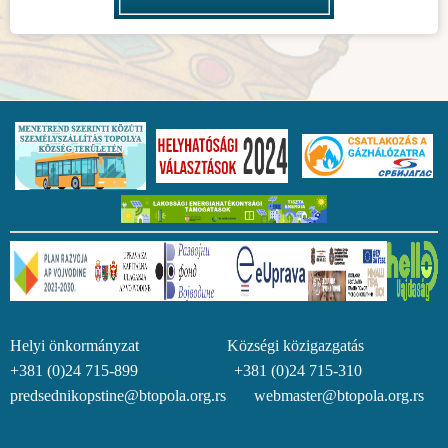
Helyi önkormányzat Községi közigazgatás
+381 (0)24 715-899 +381 (0)24 715-310
predsednikopstine@btopola.org.rs webmaster@btopola.org.rs