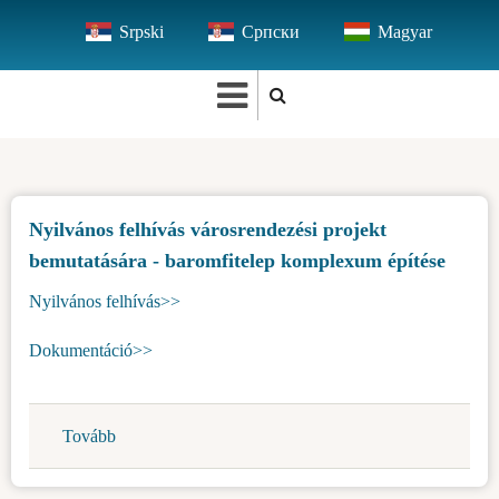
Ugrás
Srpski
Српски
Magyar
a
tartalomra
Nyilvános felhívás városrendezési projekt
bemutatására - baromfitelep komplexum építése
Nyilvános felhívás>>
Dokumentáció>>
Tovább
(Nyilvános
felhívás
városrendezési