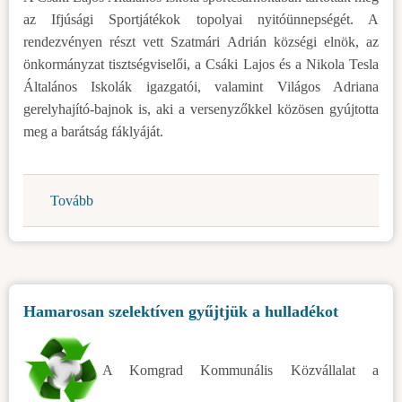
az Ifjúsági Sportjátékok topolyai nyitóünnepségét. A
rendezvényen részt vett Szatmári Adrián községi elnök, az
önkormányzat tisztségviselői, a Csáki Lajos és a Nikola Tesla
Általános Iskolák igazgatói, valamint Világos Adriana
gerelyhajító-bajnok is, aki a versenyzőkkel közösen gyújtotta
meg a barátság fáklyáját.
Tovább
(Megtartották
az
Ifjúsági
Sportjátékokat
Topolyán)
Hamarosan szelektíven gyűjtjük a hulladékot
A Komgrad Kommunális Közvállalat a