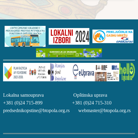
Lokalna samouprava Opštinska uprava
+381 (0)24 715-899 +381 (0)24 715-310
predsednikopstine@btopola.org.rs webmaster@btopola.org.rs