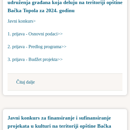
biće
udruženja građana koja deluju na teritoriji opštine
potpuno
Bačka Topola za 2024. godinu
obnovljena
Javni konkurs>
do
proleća
1. prijava - Osnovni podaci>>
2. prijava - Predlog programa>>
3. prijava - Budžet projekta>>
Čitaj dalje
about
Javni
konkurs
za
dodelu
Javni konkurs za finansiranje i sufinansiranje
budžetskih
projekata u kulturi na teritoriji opštine Bačka
sredstava