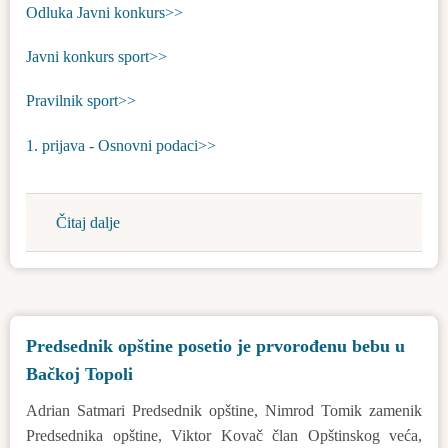
Bačka
Odluka Javni konkurs>>
Bačkoj
Topola
Topoli
Javni konkurs sport>>
Pravilnik sport>>
1. prijava - Osnovni podaci>>
Čitaj dalje
about
Javni
konkurs
za
dodelu
Predsednik opštine posetio je prvorođenu bebu u
sredstava
Bačkoj Topoli
iz
budžeta
Adrian Satmari Predsednik opštine, Nimrod Tomik zamenik
opštine
Predsednika opštine, Viktor Kovač član Opštinskog veća,
Bačka