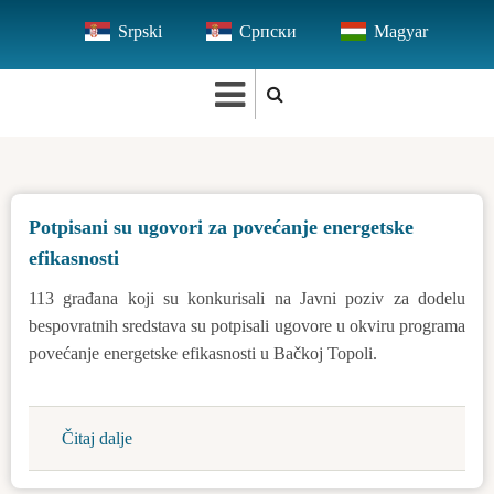
Skip
Srpski
Српски
Magyar
to
main
content
Potpisani su ugovori za povećanje energetske
efikasnosti
113 građana koji su konkurisali na Javni poziv za dodelu
bespovratnih sredstava su potpisali ugovore u okviru programa
povećanje energetske efikasnosti u Bačkoj Topoli.
Čitaj dalje
about
Potpisani
su