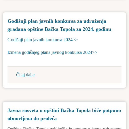
ugovori
za
Godišnji plan javnih konkursa za udruženja
povećanje
građana opštine Bačka Topola za 2024. godinu
energetske
efikasnosti
Godišnji plan javnih konkursa 2024>>
Izmena godišnjeg plana javnog konkursa 2024>>
Čitaj dalje
about
Godišnji
plan
javnih
konkursa
Javna rasveta u opštini Bačka Topola biće potpuno
za
obnovljena do proleća
udruženja
građana
Opština Bačka Topola zaključila je ugovor o javno-privatnom