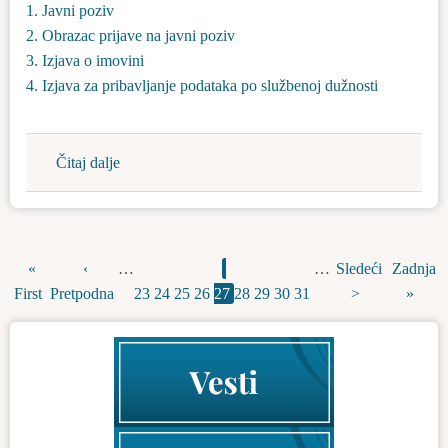
2024.
1. Javni poziv
godini
2. Obrazac prijave na javni poziv
3. Izjava o imovini
4. Izjava za pribavljanje podataka po službenoj dužnosti
Čitaj dalje
about
Javni
poziv
za
davanje
First
«
Previous
‹
…
Page
Page
Page
Page
Current
Page
Page
Page
Page
…
Next
Sledeći
Last
Zadnja
Pagination
u
First
page
Pretpodna
page
23
24
25
26
27
page
28
29
30
31
page
>
page
»
zakup
na
određeno
vreme
sa
mogućnošću