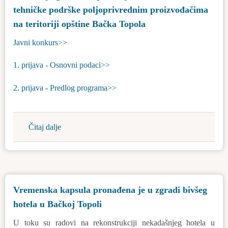
godinu
u
tehničke podrške poljoprivrednim proizvođačima
kulturi
na teritoriji opštine Bačka Topola
na
Javni konkurs>>
teritoriji
opštine
1. prijava - Osnovni podaci>>
Bačka
Topola
2. prijava - Predlog programa>>
u
2024.
godini
Čitaj dalje
about
Javni
konkurs
za
dodelu
Vremenska kapsula pronađena je u zgradi bivšeg
budžetskih
hotela u Bačkoj Topoli
sredstava
za
U toku su radovi na rekonstrukciji nekadašnjeg hotela u