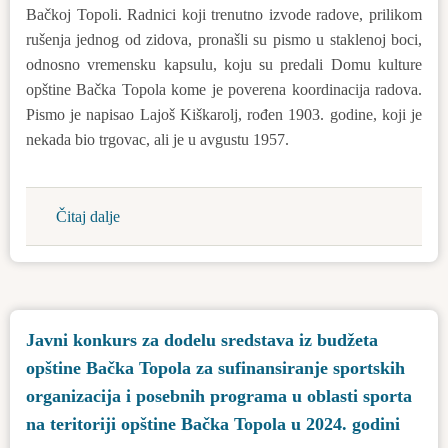
finansiranje
Bačkoj Topoli. Radnici koji trenutno izvode radove, prilikom
i
rušenja jednog od zidova, pronašli su pismo u staklenoj boci,
sufinansiranje
odnosno vremensku kapsulu, koju su predali Domu kulture
programa
opštine Bačka Topola kome je poverena koordinacija radova.
i
Pismo je napisao Lajoš Kiškarolj, rođen 1903. godine, koji je
projekata
nekada bio trgovac, ali je u avgustu 1957.
udruženja
građana
-
Čitaj dalje
about
pružanje
Vremenska
administrativno-
kapsula
tehničke
pronađena
podrške
je
poljoprivrednim
Javni konkurs za dodelu sredstava iz budžeta
u
proizvođačima
opštine Bačka Topola za sufinansiranje sportskih
zgradi
na
bivšeg
organizacija i posebnih programa u oblasti sporta
teritoriji
hotela
na teritoriji opštine Bačka Topola u 2024. godini
opštine
u