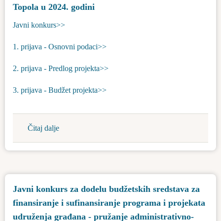
za
Topola u 2024. godini
finansiranje
Javni konkurs>>
i
sufinansiranje
1. prijava - Osnovni podaci>>
programa
i
2. prijava - Predlog projekta>>
projekata
3. prijava - Budžet projekta>>
udruženja
građana
koja
deluju
Čitaj dalje
about
na
Javni
teritoriji
konkurs
opštine
za
Bačka
finansiranje
Javni konkurs za dodelu budžetskih sredstava za
Topola
i
za
finansiranje i sufinansiranje programa i projekata
sufinansiranje
2024.
projekata
udruženja građana - pružanje administrativno-