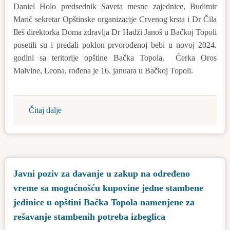
Daniel Holo predsednik Saveta mesne zajednice, Budimir
Topola
Marić sekretar Opštinske organizacije Crvenog krsta i Dr Čila
za
Ileš direktorka Doma zdravlja Dr Hadži Janoš u Bačkoj Topoli
sufinansiranje
posetili su i predali poklon prvorođenoj bebi u novoj 2024.
sportskih
godini sa teritorije opštine Bačka Topola. Ćerka Oros
organizacija
Malvine, Leona, rođena je 16. januara u Bačkoj Topoli.
i
posebnih
programa
Čitaj dalje
about
u
Predsednik
oblasti
opštine
sporta
posetio
na
je
teritoriji
Javni poziv za davanje u zakup na određeno
prvorođenu
opštine
vreme sa mogućnošću kupovine jedne stambene
bebu
Bačka
u
jedinice u opštini Bačka Topola namenjene za
Topola
Bačkoj
rešavanje stambenih potreba izbeglica
u
Topoli