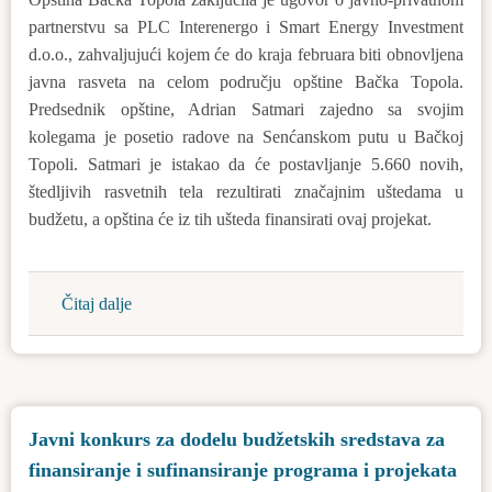
opštine
partnerstvu sa PLC Interenergo i Smart Energy Investment
Bačka
d.o.o., zahvaljujući kojem će do kraja februara biti obnovljena
Topola
javna rasveta na celom području opštine Bačka Topola.
za
Predsednik opštine, Adrian Satmari zajedno sa svojim
2024.
kolegama je posetio radove na Senćanskom putu u Bačkoj
godinu
Topoli. Satmari je istakao da će postavljanje 5.660 novih,
štedljivih rasvetnih tela rezultirati značajnim uštedama u
budžetu, a opština će iz tih ušteda finansirati ovaj projekat.
Čitaj dalje
about
Javna
rasveta
u
opštini
Javni konkurs za dodelu budžetskih sredstava za
Bačka
finansiranje i sufinansiranje programa i projekata
Topola