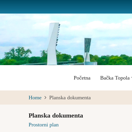
Skip
to
main
content
Main
Početna
Bačka Topola
navigation
Home
Planska dokumenta
Planska dokumenta
Prostorni plan