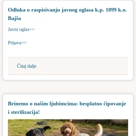
grada
Odluka o raspisivanju javnog oglasa k.p. 1099 k.o.
u
Bajša
opštini
Bačka
Javni oglas>>
Topola
Prijava>>
Čitaj dalje
about
Odluka
o
raspisivanju
javnog
Brinemo o našim ljubimcima: besplatno čipovanje
oglasa
i sterilizacija!
k.p.
1099
k.o.
Bajša