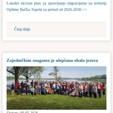
saobraćaja
Lokalni akcioni plan za upravljanje migracijama na teritoriji
na
Opštine Bačka Topola za period od 2026-2030.>>
putevima
opštine
Bačka
Čitaj dalje
about
Topola
Javna
za
rasprava
2026.
o
godinu
Nacrtu
Zajedničkim snagama je ulepšana obala jezera
Odluke
o
donošenju
Lokalnog
akcionog
plana
za
upravljanje
migracijama
Datum: 09.05.2026.