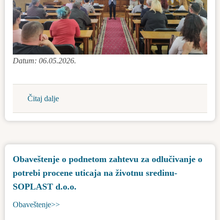
Datum: 06.05.2026.
Čitaj dalje
about
Dalji
razvoj
porodičnih
kuća
Obaveštenje o podnetom zahtevu za odlučivanje o
potrebi procene uticaja na životnu sredinu-
SOPLAST d.o.o.
Obaveštenje>>