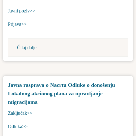
Javni poziv>>
Prijava>>
Čitaj dalje
about
Javni
poziv
za
dodelu
Javna rasprava o Nacrtu Odluke o donošenju
dečijih
Lokalnog akcionog plana za upravljanje
auto
sedišta
migracijama
u
Zaključak>>
cilju
unapređenja
Odluka>>
bezbednosti