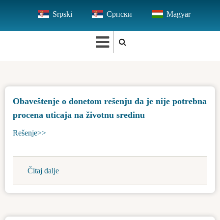
Skip
Srpski
Српски
Magyar
to
main
content
Obaveštenje o donetom rešenju da je nije potrebna
procena uticaja na životnu sredinu
Rešenje>>
Čitaj dalje
about
Obaveštenje
o
donetom
rešenju