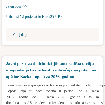
i
Javni poziv>>
sterilizacija!
Urbanistički projekat br E-26/25-UP>>
Čitaj dalje
about
Javni
poziv
za
javnu
Javni poziv za dodelu dečijih auto sedišta u cilju
prezentaciju
unapređenja bezbednosti saobraćaja na putevima
urbanističkog
projekta
opštine Bačka Topola za 2026. godinu
Javni poziv se raspisuje za roditelje sa prebivalištem na teritoriji o
Topola, čija su deca rođena u periodu od 1. maja
2025. godine do 1. maja 2026. godine i to za
dodelu auto sedišta za decu proizvedenih u skladu sa evropskim s