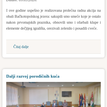
I ove godine uspešno je realizovana prolećna radna akcija na
obali Bačkotopolskog jezera: sakupili smo smeće koje je ostalo
nakon prvomajskih praznika, obnovili smo i ofarbali klupe i
elemente dečjijeg igrališta, orezivali zelenilo i posadili cveće.
Čitaj dalje
about
Zajedničkim
snagama
je
ulepšana
Dalji razvoj porodičnih kuća
obala
jezera