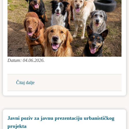
Datum: 04.06.2026.
Čitaj dalje
about
Brinemo
o
našim
ljubimcima:
Javni poziv za javnu prezentaciju urbanističkog
besplatno
projekta
čipovanje