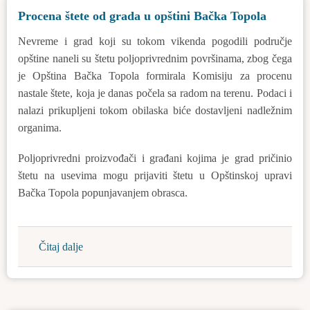
Procena štete od grada u opštini Bačka Topola
da
je
Nevreme i grad koji su tokom vikenda pogodili područje
nije
opštine naneli su štetu poljoprivrednim površinama, zbog čega
potrebna
je Opština Bačka Topola formirala Komisiju za procenu
procena
nastale štete, koja je danas počela sa radom na terenu. Podaci i
uticaja
nalazi prikupljeni tokom obilaska biće dostavljeni nadležnim
na
organima.
životnu
sredinu
Poljoprivredni proizvođači i građani kojima je grad pričinio
štetu na usevima mogu prijaviti štetu u Opštinskoj upravi
Bačka Topola popunjavanjem obrasca.
Čitaj dalje
about
Procena
štete
od