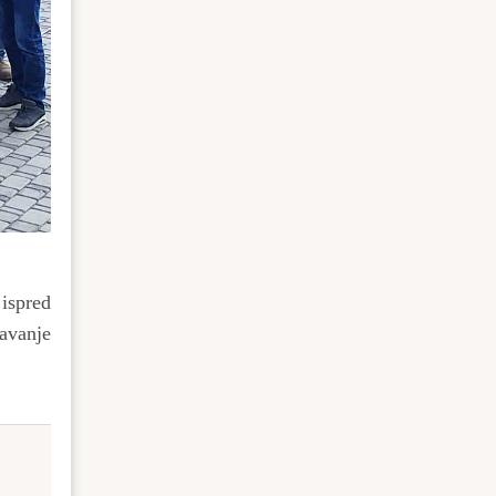
ispred
žavanje