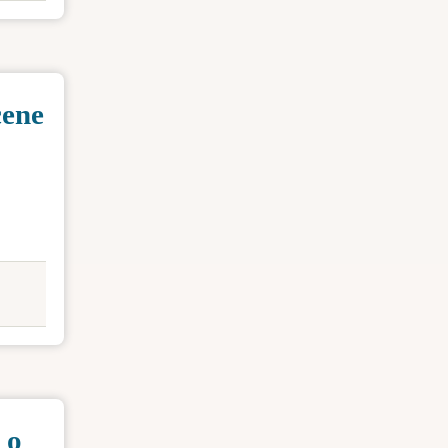
cene
 o