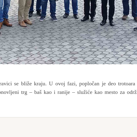
vici se bliže kraju. U ovoj fazi, popločan je deo trotoara 
novljeni trg – baš kao i ranije – služiće kao mesto za odr