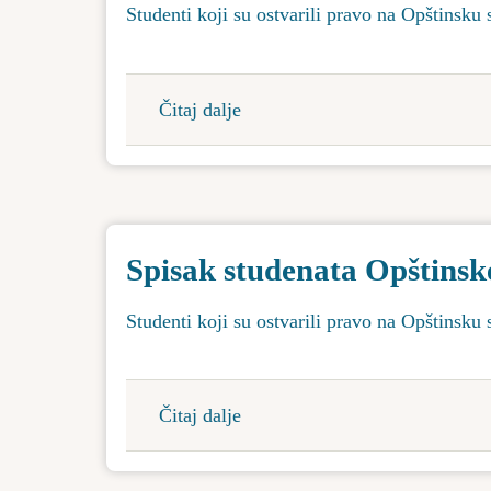
Studenti koji su ostvarili pravo na Opštinsku 
Čitaj dalje
about
Spisak
studenata
Opštinske
stipendije
Spisak studenata Opštinsk
za
2025./2026.
Studenti koji su ostvarili pravo na Opštinsku 
godinu-
deficitarna
struka
Čitaj dalje
about
Spisak
studenata