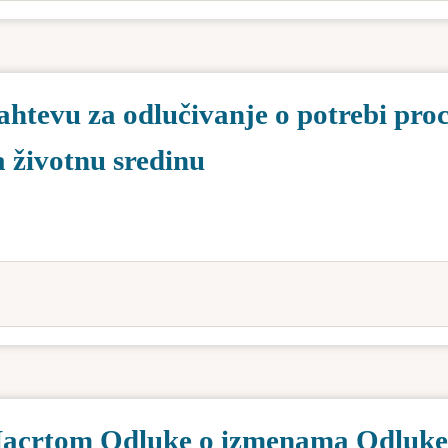
htevu za odlučivanje o potrebi pro
a životnu sredinu
 Nacrtom Odluke o izmenama Odluke