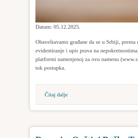
Datum: 05.12.2025.
Obaveštavamo građane da se u Srbiji, prem
evidentiranje i upis prava na nepokretnostima
platformi namenjenoj za ovu namenu (www.sv
tok postupka.
Čitaj dalje
about
Obaveštenje
o
novoj
proceduri
legalizacije