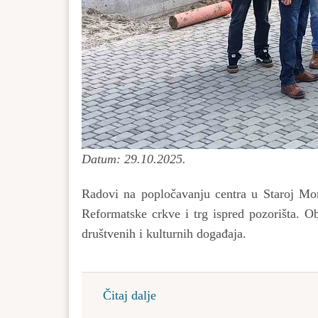
Datum: 29.10.2025.
Radovi na popločavanju centra u Staroj Mora
Reformatske crkve i trg ispred pozorišta. Ob
društvenih i kulturnih događaja.
Čitaj dalje
about
Razvoj