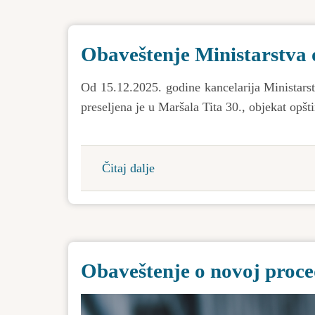
Opštinske
stipendije
Obaveštenje Ministarstva
za
2025/2026
Od 15.12.2025. godine kancelarija Ministarst
godinu
preseljena je u Maršala Tita 30., objekat opšt
Čitaj dalje
about
Obaveštenje
Ministarstva
odbrane
Obaveštenje o novoj proced