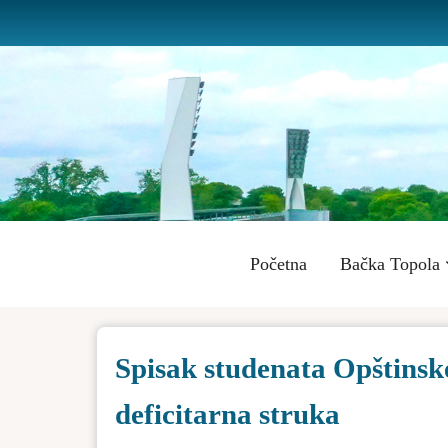
Skip
to
main
content
Main
Početna
Bačka Topola
navigation
Spisak studenata Opštinske
deficitarna struka