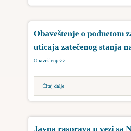
u
Opštini
Bačka
Obaveštenje o podnetom za
Topola
uticaja zatečenog stanja n
Obaveštenje>>
Čitaj dalje
about
Obaveštenje
o
podnetom
zahtevu
Javna rasprava u vezi sa
za