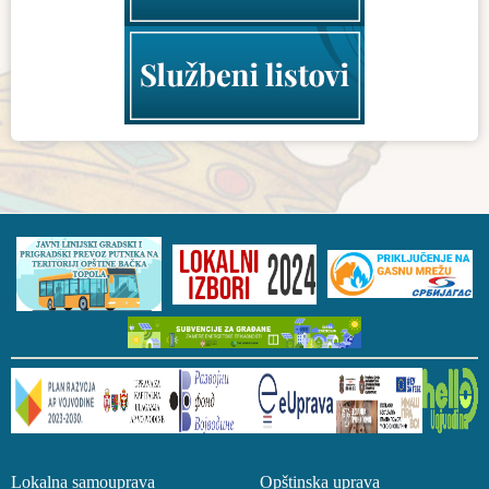
Lokalna samouprava Opštinska uprava