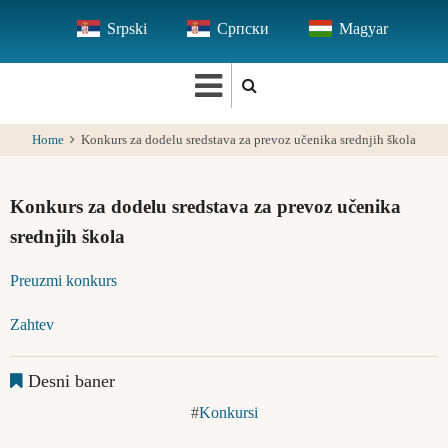
Skip
Srpski
Српски
Magyar
to
main
content
Home
Konkurs za dodelu sredstava za prevoz učenika srednjih škola
Konkurs za dodelu sredstava za prevoz učenika
srednjih škola
Preuzmi konkurs
Zahtev
Desni baner
Konkursi