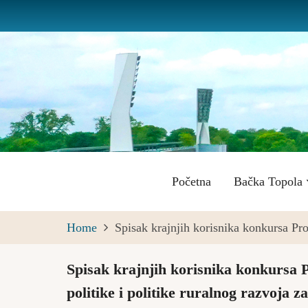
Skip
to
main
content
Main
Početna
Bačka Topola
navigation
Home
Spisak krajnjih korisnika konkursa Pr
Spisak krajnjih korisnika konkursa 
politike i politike ruralnog razvoja 