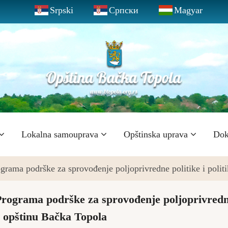
Srpski
Српски
Magyar
Lokalna samouprava
Opštinska uprava
Dok
ograma podrške za sprovođenje poljoprivredne politike i polit
Programa podrške za sprovođenje poljoprivred
za opštinu Bačka Topola