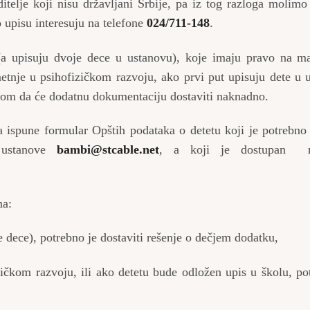
telje koji nisu državljani Srbije, pa iz tog razloga molimo 
o upisu interesuju na telefone
024/711-148
.
(a upisuju dvoje dece u ustanovu), koje imaju pravo na ma
etnje u psihofizičkom razvoju, ako prvi put upisuju dete u 
nom da će dodatnu dokumentaciju dostaviti naknadno.
 ispune formular Opštih podataka o detetu koji je potrebno 
l ustanove
bambi@stcable.net
, a koji je dostupan n
ma:
e dece), potrebno je dostaviti rešenje o dečjem dodatku,
ičkom razvoju, ili ako detetu bude odložen upis u školu, po