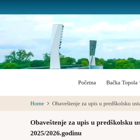
Skip
to
main
content
Main
Početna
Bačka Topola
navigation
Home
Obaveštenje za upis u predškolsku u
Obaveštenje za upis u predškolsku 
2025/2026.godinu