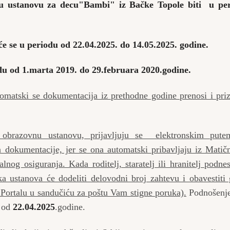
u ustanovu za decu"Bambi" iz Bačke Topole biti u pe
e se u periodu od 22.04.2025. do 14.05.2025. godine.
du od 1.marta 2019. do 29.februara 2020.godine.
tomatski se dokumentacija iz prethodne godine prenosi i pri
 obrazovnu ustanovu, prijavljuju se elektronskim put
a dokumentacije, jer se ona automatski pribavljaju iz Matič
nog osiguranja. Kada roditelj, staratelj ili hranitelj podne
a ustanova će dodeliti delovodni broj zahtevu i obavestiti
Portalu u sandučiću za poštu Vam stigne poruka).
Podnošenje
. od
22.04.2025
.godine.