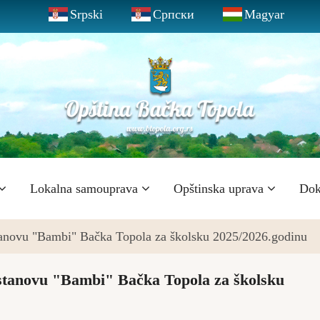
Srpski
Српски
Magyar
Lokalna samouprava
Opštinska uprava
Dok
stanovu "Bambi" Bačka Topola za školsku 2025/2026.godinu
ustanovu "Bambi" Bačka Topola za školsku