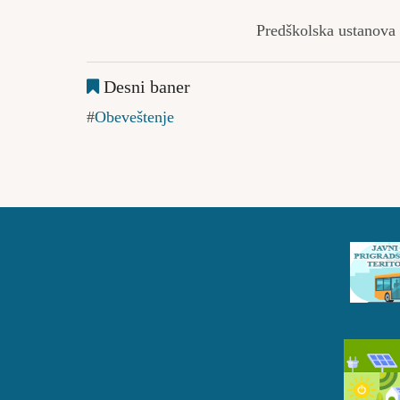
Predškolska ustanova za decu 
Desni baner
Obeveštenje