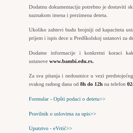
Dodatnu dokumentaciju potrebno je dostaviti ske
naznakom imena i prezimena deteta.
Ukoliko zahtevi budu brojniji od kapaciteta us
prijem i ispis dece u Predškolskoj ustanovi za
Dodatne informacije i konkretni koraci k
ustanove
www.bambi.edu.rs
.
Za sva pitanja i nedoumice u vezi predstojeće
svakog radnog dana od
8h do 12h
na telefon
02
Formular - Opšti podaci o detetu>>
Pravilnik o uslovima za upis>>
Uputstvo - eVrtić>>