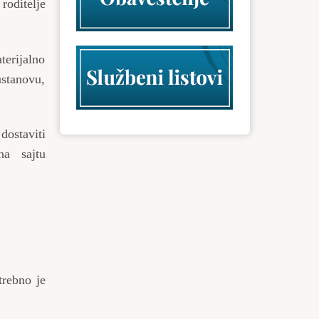
roditelje
terijalno
ustanovu,
dostaviti
a sajtu
trebno je