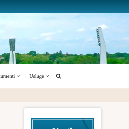
umenti
Usluge