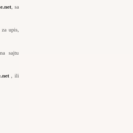
e.net
, sa
 za upis,
na sajtu
.net
, ili