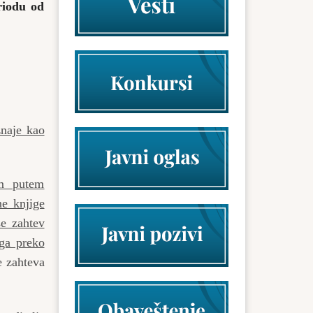
riodu od
znaje kao
em putem
ne knjige
se zahtev
 ga preko
 zahteva