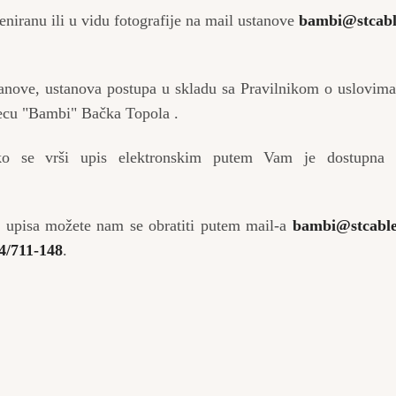
niranu ili u vidu fotografije na mail ustanove
bambi@stcabl
tanove, ustanova postupa u skladu sa Pravilnikom o uslovima
 decu "Bambi" Bačka Topola .
ako se vrši upis elektronskim putem Vam je dostupna 
g upisa možete nam se obratiti putem mail-a
bambi@stcable
4/711-148
.