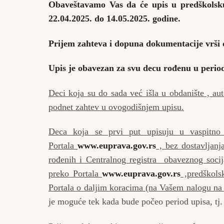
Obaveštavamo Vas da će upis u predškolsk
22.04.2025. do 14.05.2025. godine.
Prijem zahteva i dopuna dokumentacije vrši ć
Upis je obavezan za svu decu rođenu u perio
Deci koja su do sada već išla u obdanište , au
podnet zahtev u ovogodišnjem upisu.
Deca koja se prvi put upisuju u vaspitno
Portala
www.euprava.gov.rs
, bez dostavljanj
rođenih i Centralnog registra obaveznog socijal
preko Portala
www.euprava.gov.rs
,predškolsk
Portala o daljim koracima (na Vašem nalogu na 
je moguće tek kada bude počeo period upisa, tj