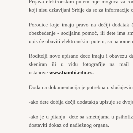
Prijava elektronskim putem nije moguća za rodi
koji nisu državljani Srbije da se za informacije 
Porodice koje imaju pravo na dečiji dodatak 
obezbeđenje - socijalnu pomoć, ili dete ima sm
upis će obaviti elektronskim putem, sa napome
Roditelji nove upisane dece imaju i obavezu da
skeniran ili u vidu fotografije na mai
ustanove
www.bambi.edu.rs
.
Dodatna dokumentacija je potrebna u slučajevi
-ako dete dobija dečji dodatak(a upisuje se dvoj
-ako je u pitanju dete sa smetnjama u psihofiz
dostaviti dokaz od nadležnog organa.