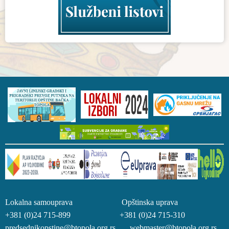
Lokalna samouprava Opštinska uprava
+381 (0)24 715-899 +381 (0)24 715-310
predsednikopstine@btopola.org.rs webmaster@btopola.org.rs