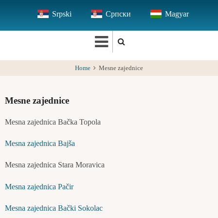
Skip
Srpski
Српски
Magyar
to
main
content
Home
Mesne zajednice
Mesne zajednice
Mesna zajednica Bačka Topola
Mesna zajednica Bajša
Mesna zajednica Stara Moravica
Mesna zajednica Pačir
Mesna zajednica Bački Sokolac