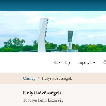
Ugrás
a
tartalomra
Fő
Kezdőlap
Topolya
Ö
navigáció
Címlap
Helyi közösségek
Helyi közösségek
Topolya helyi közösség