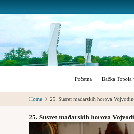
Skip
to
main
content
Main
Početna
Bačka Topola
navigation
Home
25. Susret mađarskih horova Vojvodin
25. Susret mađarskih horova Vojvodi