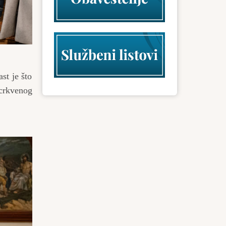
st je što
 crkvenog