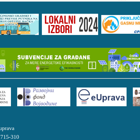
a uprava
4 715-310