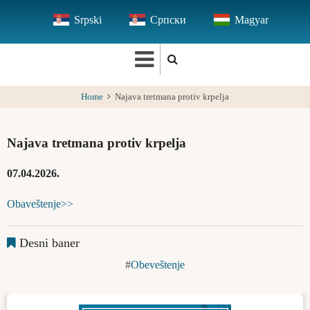
Skip
Srpski
Српски
Magyar
to
main
content
Home
Najava tretmana protiv krpelja
Najava tretmana protiv krpelja
07.04.2026.
Obaveštenje>>
Desni baner
Obeveštenje