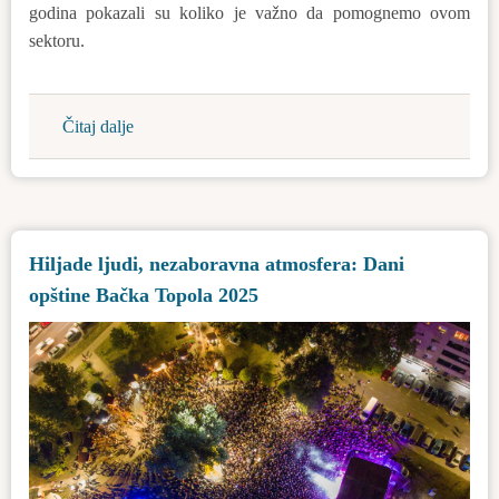
godina pokazali su koliko je važno da pomognemo ovom
sektoru.
Čitaj dalje
about
Objavljeni
su
poljoprivredni
konkursi
Hiljade ljudi, nezaboravna atmosfera: Dani
opštine Bačka Topola 2025