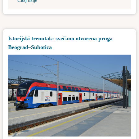
Čitaj dalje
about
Spomen-
ploča
u
čast
Istorijski trenutak: svečano otvorena pruga
Iren
Beograd–Subotica
Tot
Išasegi