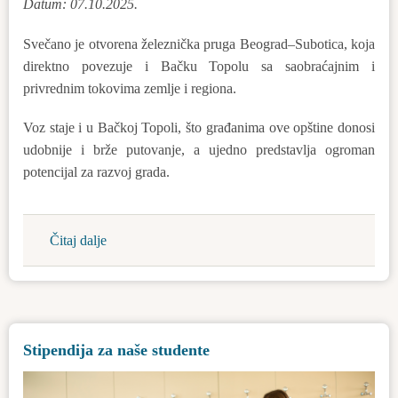
Datum: 07.10.2025.
Svečano je otvorena železnička pruga Beograd–Subotica, koja
direktno povezuje i Bačku Topolu sa saobraćajnim i
privrednim tokovima zemlje i regiona.
Voz staje i u Bačkoj Topoli, što građanima ove opštine donosi
udobnije i brže putovanje, a ujedno predstavlja ogroman
potencijal za razvoj grada.
Čitaj dalje
about
Istorijski
trenutak:
svečano
otvorena
Stipendija za naše studente
pruga
Beograd–
Subotica