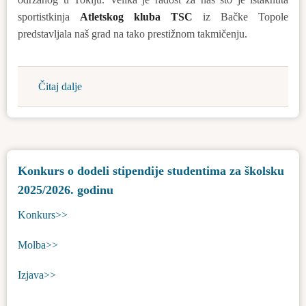
sportistkinja
Atletskog kluba TSC
iz Bačke Topole
predstavljala naš grad na tako prestižnom takmičenju.
Čitaj dalje
about
Na
TSC
Akademiji
smo
Konkurs o dodeli stipendije studentima za školsku
poželeli
2025/2026. godinu
dobrodošlicu
Adriani
Konkurs>>
Vilagoš
Molba>>
Izjava>>