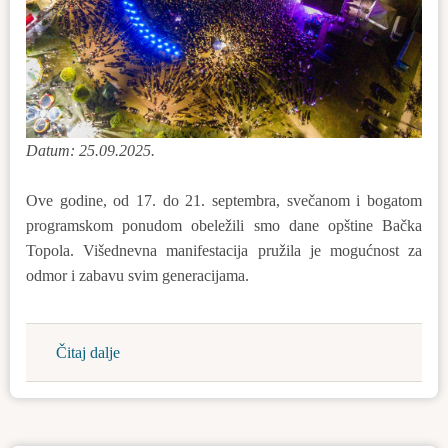
Datum: 25.09.2025.
Ove godine, od 17. do 21. septembra, svečanom i bogatom
programskom ponudom obeležili smo dane opštine Bačka
Topola. Višednevna manifestacija pružila je mogućnost za
odmor i zabavu svim generacijama.
Čitaj dalje
about
Hiljade
ljudi,
nezaboravna