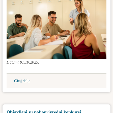
Datum: 01.10.2025.
Čitaj dalje
about
Stipendija
za
naše
studente
Objavljeni su poljoprivredni konkursi