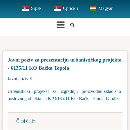
Skip
Srpski
Српски
Magyar
to
main
content
Javni poziv za prezentaciju urbanističkog projekta
- 6135/11 KO Bačka Topola
Javni poziv>>
Urbanistički projekat za izgradnju proizvodno-skladišno-
poslovnog objekta na KP 6135/11 KO Bačka Topola-Grad>>
Čitaj dalje
about
Javni