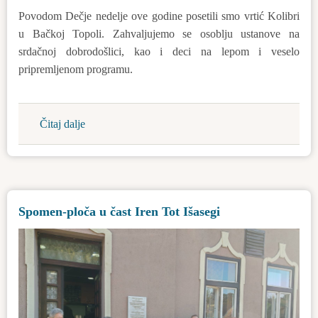
Povodom Dečje nedelje ove godine posetili smo vrtić Kolibri
u Bačkoj Topoli. Zahvaljujemo se osoblju ustanove na
srdačnoj dobrodošlici, kao i deci na lepom i veselo
pripremljenom programu.
Čitaj dalje
about
Deca
su
budućnost
Spomen-ploča u čast Iren Tot Išasegi