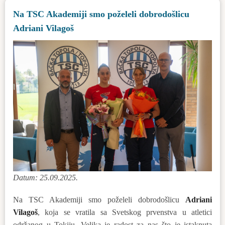
atmosfera:
Na TSC Akademiji smo poželeli dobrodošlicu
Dani
Adriani Vilagoš
opštine
Bačka
Topola
2025
Datum: 25.09.2025.
Na TSC Akademiji smo poželeli dobrodošlicu
Adriani
Vilagoš
, koja se vratila sa Svetskog prvenstva u atletici
održanog u Tokiju. Velika je radost za nas što je istaknuta