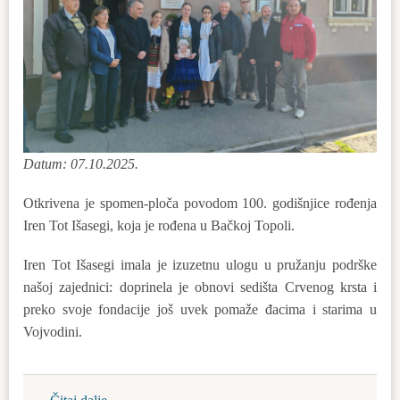
Datum: 07.10.2025.
Otkrivena je spomen-ploča povodom 100. godišnjice rođenja
Iren Tot Išasegi, koja je rođena u Bačkoj Topoli.
Iren Tot Išasegi imala je izuzetnu ulogu u pružanju podrške
našoj zajednici: doprinela je obnovi sedišta Crvenog krsta i
preko svoje fondacije još uvek pomaže đacima i starima u
Vojvodini.