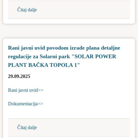
Čitaj dalje
about
Konkurs
o
dodeli
stipendije
Rani javni uvid povodom izrade plana detaljne
studentima
regulacije za Solarni park "SOLAR POWER
za
školsku
PLANT BAČKA TOPOLA 1"
2025/2026.
29.09.2025
godinu
Rani javni uvid>>
Dokumentacija>>
Čitaj dalje
about
Rani