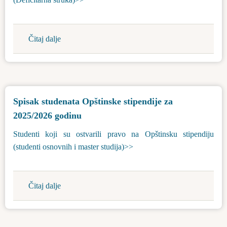
Čitaj dalje
about
Spisak
studenata
Opštinske
stipendije
Spisak studenata Opštinske stipendije za
za
2025/2026 godinu
2025./2026.
godinu-
Studenti koji su ostvarili pravo na Opštinsku stipendiju
deficitarna
(studenti osnovnih i master studija)>>
struka
Čitaj dalje
about
Spisak
studenata
Opštinske