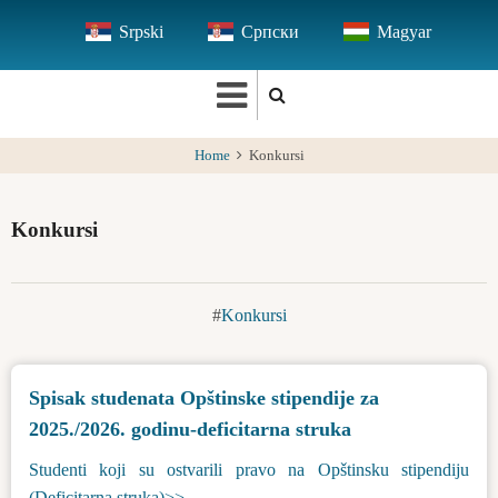
Skip
Srpski
Српски
Magyar
to
main
content
Home
Konkursi
Konkursi
Konkursi
Spisak studenata Opštinske stipendije za
2025./2026. godinu-deficitarna struka
Studenti koji su ostvarili pravo na Opštinsku stipendiju
(Deficitarna struka)>>