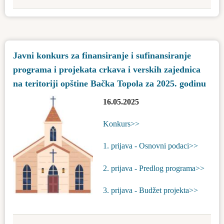
Bačka
Konkurs
Topola
za
dodelu
sredstava
Javni konkurs za finansiranje i sufinansiranje
za
programa i projekata crkava i verskih zajednica
prevoz
učenika
na teritoriji opštine Bačka Topola za 2025. godinu
srednjih
16.05.2025
škola
koji
Konkurs>>
svakodnevno
putuju
1. prijava - Osnovni podaci>>
u
2. prijava - Predlog programa>>
školu
na
3. prijava - Budžet projekta>>
teritoriji
druge
lokalne