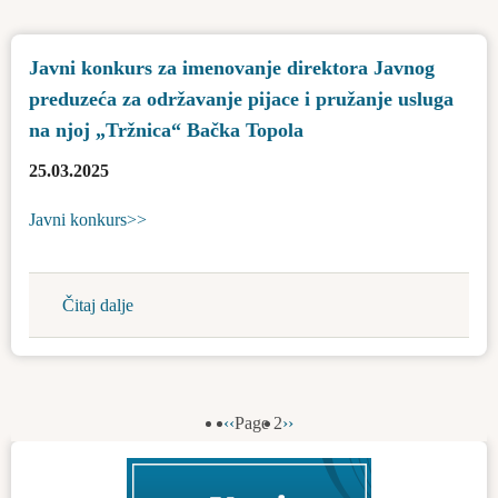
za
dodelu
Javni konkurs za imenovanje direktora Javnog
bespovratnih
preduzeća za održavanje pijace i pružanje usluga
sredstava
za
na njoj „Tržnica“ Bačka Topola
organizovanje
25.03.2025
manifestacije
u
Javni konkurs>>
Bačkoj
Topoli
za
Čitaj dalje
about
promociju
Javni
vinske
konkurs
kulture
za
imenovanje
Previous
‹‹
Page 2
Next
››
Pagination
direktora
page
page
Javnog