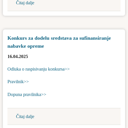
Čitaj dalje
about
samouprave
Javni
konkurs
za
finansiranje
Konkurs za dodelu sredstava za sufinansiranje
i
nabavke opreme
sufinansiranje
programa
16.04.2025
i
projekata
Odluka o raspisivanju konkursa>>
crkava
i
Pravilnik>>
verskih
Dopuna pravilnika>>
zajednica
na
teritoriji
Čitaj dalje
about
opštine
Konkurs
Bačka