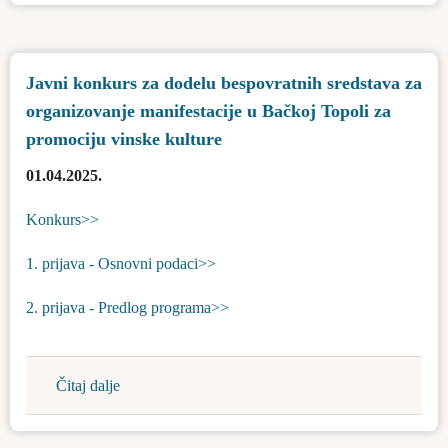
za
Topola
dodelu
za
sredstava
2025.
Javni konkurs za dodelu bespovratnih sredstava za
za
godinu
organizovanje manifestacije u Bačkoj Topoli za
sufinansiranje
nabavke
promociju vinske kulture
opreme
01.04.2025.
Konkurs>>
1. prijava - Osnovni podaci>>
2. prijava - Predlog programa>>
Čitaj dalje
about
Javni
konkurs