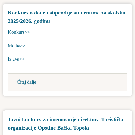
stipendije
Konkurs o dodeli stipendije studentima za školsku
za
2025/2026. godinu
2025/2026
godinu
Konkurs>>
Molba>>
Izjava>>
Čitaj dalje
about
Konkurs
o
dodeli
stipendije
Javni konkurs za imenovanje direktora Turističke
studentima
organizacije Opštine Bačka Topola
za
školsku