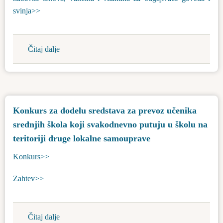
svinja>>
Čitaj dalje
about
Konkursi
Programa
podrške
za
Konkurs za dodelu sredstava za prevoz učenika
sprovođenje
srednjih škola koji svakodnevno putuju u školu na
poljoprivredne
politike
teritoriji druge lokalne samouprave
i
Konkurs>>
politike
ruralnog
Zahtev>>
razvoja
za
opštinu
Čitaj dalje
about