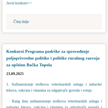
Javni konkurs>>
2025/2026.
godinu
Čitaj dalje
about
Javni
konkurs
za
imenovanje
Konkursi Programa podrške za sprovođenje
direktora
poljoprivredne politike i politike ruralnog razvoja
Turističke
organizacije
za opštinu Bačka Topola
Opštine
23.09.2025
Bačka
Topola
1. Sufinansiranje troškova veterinarskih usluga i nabavke
lekova, vakcina i vitamina za odgajivače goveda i svinja
Rang lista sufinansiranje troškova veterinarskih usluga i
nabavke lekova, vakcina i vitamina za odgajivače goveda i