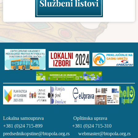
Lokalna samouprava Opštinska uprava
+381 (0)24 715-899 +381 (0)24 715-310
predsednikopstine@btopola.org.rs webmaster@btopola.org.rs