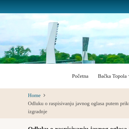
Skip
to
main
content
Main
Početna
Bačka Topola
navigation
Home
Odluku o raspisivanju javnog oglasa putem priku
izgradnje