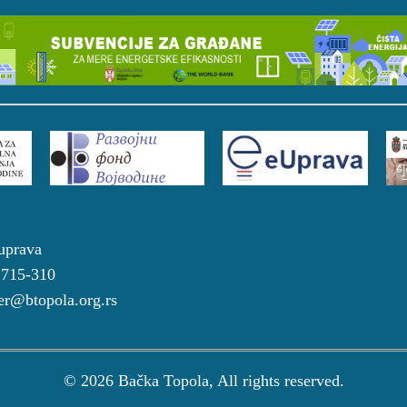
a uprava
4 715-310
r@btopola.org.rs
© 2026 Bačka Topola, All rights reserved.