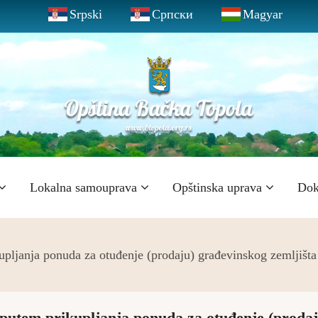
Srpski
Српски
Magyar
Lokalna samouprava
Opštinska uprava
Dok
pljanja ponuda za otuđenje (prodaju) građevinskog zemljišta 