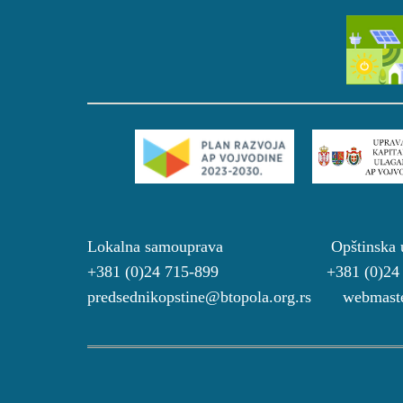
Lokalna samouprava Opštinsk
+381 (0)24 715-899 +381 (0)2
predsednikopstine@btopola.org.rs webmaste