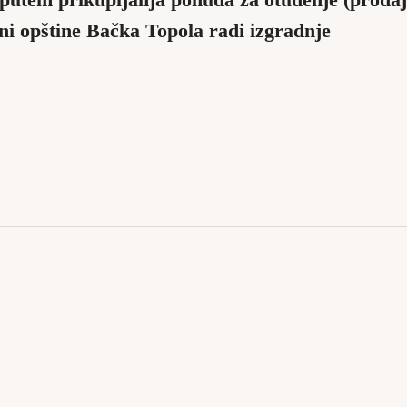
 putem prikupljanja ponuda za otuđenje (prodaj
ini opštine Bačka Topola radi izgradnje