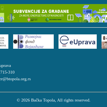
a uprava
4 715-310
r@btopola.org.rs
© 2026 Bačka Topola, All rights reserved.