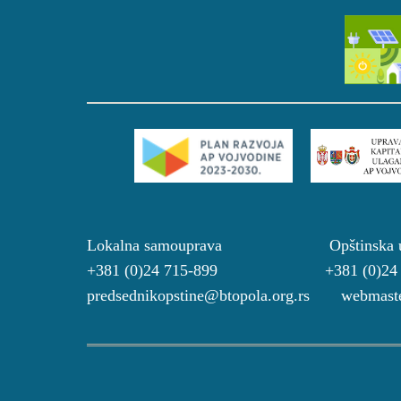
Lokalna samouprava Opštinsk
+381 (0)24 715-899 +381 (0)2
predsednikopstine@btopola.org.rs webmaste