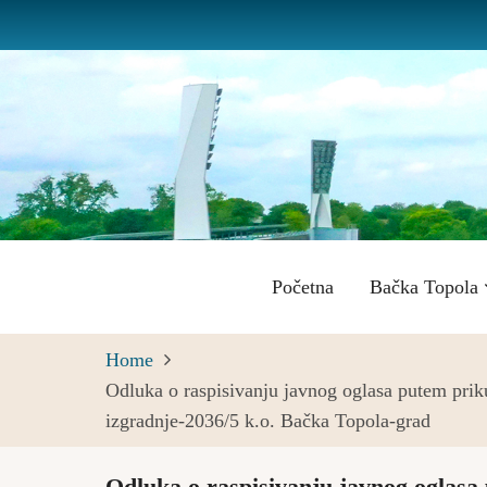
Skip
to
main
content
Main
Početna
Bačka Topola
navigation
Home
Odluka o raspisivanju javnog oglasa putem priku
izgradnje-2036/5 k.o. Bačka Topola-grad