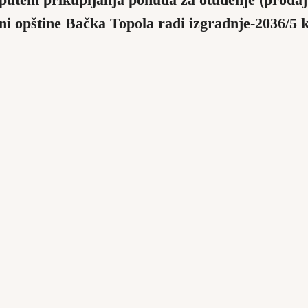
 putem prikupljanja ponuda za otuđenje (prodaj
ni opštine Bačka Topola radi izgradnje-2036/5 k