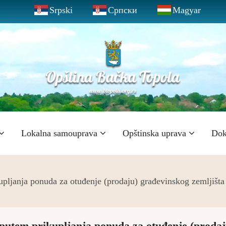
Srpski
Српски
Magyar
Lokalna samouprava
Opštinska uprava
Dok
pljanja ponuda za otuđenje (prodaju) građevinskog zemljišta 