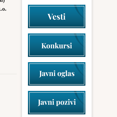
u)
.o.