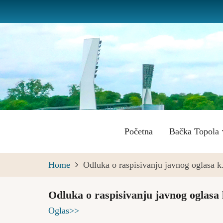
Skip
to
main
content
Main
Početna
Bačka Topola
navigation
Home
Odluka o raspisivanju javnog oglasa 
Odluka o raspisivanju javnog oglasa
Oglas>>