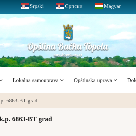
Srpski
Српски
Magyar
Lokalna samouprava
Opštinska uprava
Dok
k.p. 6863-BT grad
 k.p. 6863-BT grad