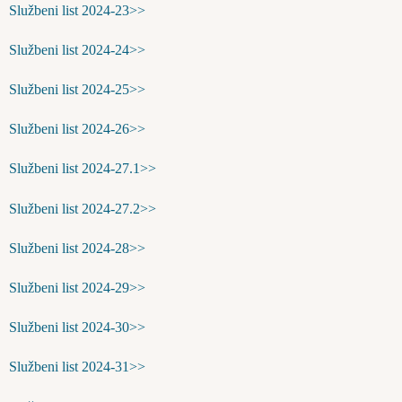
Službeni list 2024-23>>
Službeni list 2024-24>>
Službeni list 2024-25>>
Službeni list 2024-26>>
Službeni list 2024-27.1>>
Službeni list 2024-27.2>>
Službeni list 2024-28>>
Službeni list 2024-29>>
Službeni list 2024-30>>
Službeni list 2024-31>>