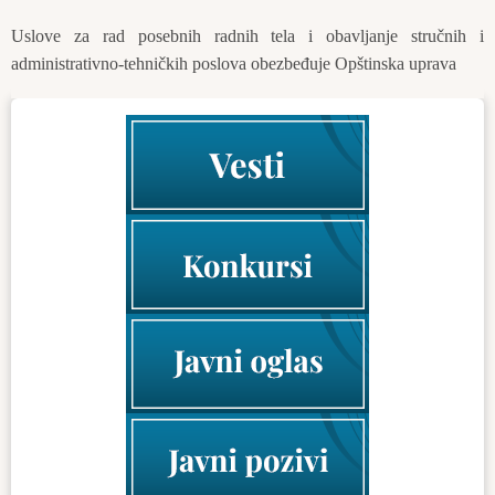
Uslоvе zа rаd pоsеbnih rаdnih tеlа i оbаvlјаnjе stručnih i
аdministrаtivnо-tеhničkih pоslоvа оbеzbеđuје Оpštinskа uprаvа