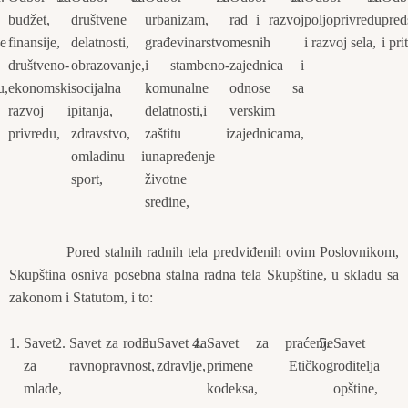
budžet,
društvene
urbanizam,
rad i razvoj
poljoprivredu
pred
e
finansije,
delatnosti,
građevinarstvo
mesnih
i razvoj sela,
i pri
društveno-
obrazovanje,
i stambeno-
zajednica i
u,
ekonomski
socijalna
komunalne
odnose sa
razvoj i
pitanja,
delatnosti,i
verskim
privredu,
zdravstvo,
zaštitu i
zajednicama,
omladinu i
unapređenje
sport,
životne
sredine,
Pored stalnih radnih tela predviđenih ovim Poslovnikom,
Skupština osniva posebna stalna radna tela Skupštine, u skladu sa
zakonom i Statutom, i to:
Savet
Savet za rodnu
Savet za
Savet za praćenje
Savet
za
ravnopravnost,
zdravlje,
primene Etičkog
roditelja
mlade,
kodeksa,
opštine,