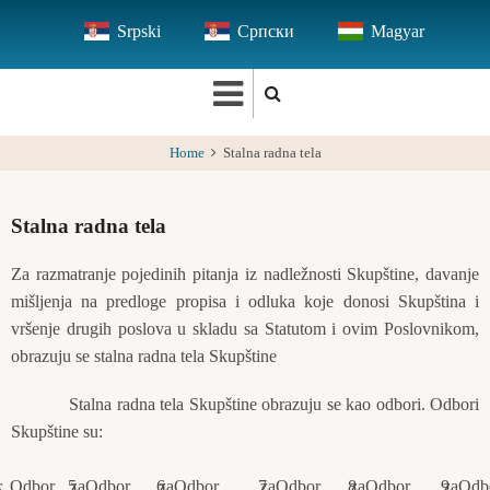
Skip
Srpski
Српски
Magyar
to
main
content
Home
Stalna radna tela
Stalna radna tela
Za razmatranje pojedinih pitanja iz nadležnosti Skupštine, davanje
mišljenja na predloge propisa i odluka koje donosi Skupština i
vršenje drugih poslova u skladu sa Statutom i ovim Poslovnikom,
obrazuju se stalna radna tela Skupštine
Stalna radna tela Skupštine obrazuju se kao odbori. Odbori
Skupštine su:
r
Odbor za
Odbor za
Odbor za
Odbor za
Odbor za
Odb