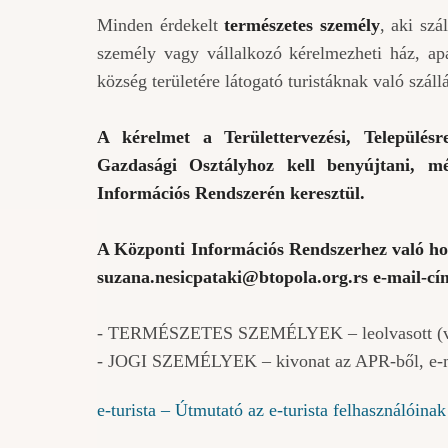
Minden érdekelt
természetes személy
, aki szá
személy vagy vállalkozó kérelmezheti ház, ap
község területére látogató turistáknak való száll
A kérelmet a Területtervezési, Településr
Gazdasági Osztályhoz kell benyújtani, 
Információs Rendszerén keresztül.
A Központi Információs Rendszerhez való hozzá
suzana.nesicpataki@btopola.org.rs
e-mail-cím
- TERMÉSZETES SZEMÉLYEK – leolvasott (vagy
- JOGI SZEMÉLYEK – kivonat az APR-ből, e-ma
e-turista – Útmutató az e-turista felhasználóinak