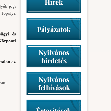
gyéb jogi
a Topolya
sügyi és
Központi
rtálon az
szám