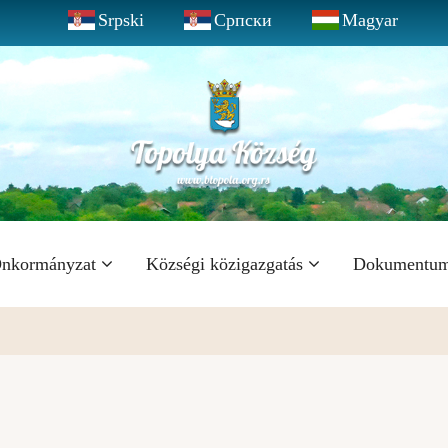
Srpski
Српски
Magyar
nkormányzat
Községi közigazgatás
Dokumentu