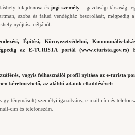
lláshely tulajdonosa és
jogi személy
– gazdasági társaság, e
artman, szoba és falusi vendégház besorolását, mégpedig 
áshely nyújtása céljából.
endezési, Építési, Környezetvédelmi, Kommunális-laká
mégpedig az E-TURISTA portál (
www.eturista.gov.rs
) 
férés, vagyis felhasználói profil nyitása az e-turista po
en kérelmezhető, az alábbi adatok elküldésével:
 fénymásolt) személyi igazolvány, e-mail-cím és telefon
il-cím és telefonszám.