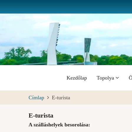
Ugrás
a
tartalomra
Fő
Kezdőlap
Topolya
Ö
navigáció
Címlap
E-turista
E-turista
A szálláshelyek besorolása: