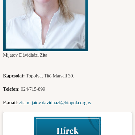
Mijatov Dávidházi Zita
Kapcsolat:
Topolya, Titó Marsall 30.
Telefon:
024/715-899
E-mail
:
zita.mijatov.davidhazi@btopola.org.rs