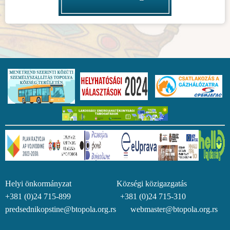
Helyi önkormányzat Községi közigazgatás
+381 (0)24 715-899 +381 (0)24 715-310
predsednikopstine@btopola.org.rs webmaster@btopola.org.rs