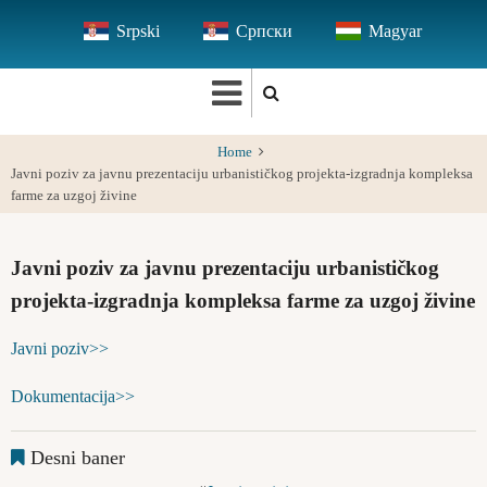
Skip
Srpski
Српски
Magyar
to
main
content
Home
Javni poziv za javnu prezentaciju urbanističkog projekta-izgradnja kompleksa
farme za uzgoj živine
Javni poziv za javnu prezentaciju urbanističkog
projekta-izgradnja kompleksa farme za uzgoj živine
Javni poziv>>
Dokumentacija>>
Desni baner