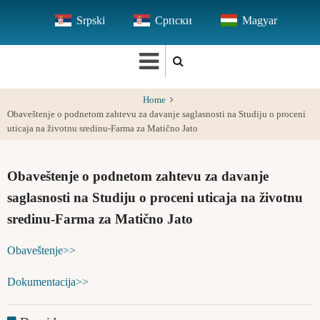
Skip
Srpski
Српски
Magyar
to
main
content
Home
Obaveštenje o podnetom zahtevu za davanje saglasnosti na Studiju o proceni
uticaja na životnu sredinu-Farma za Matično Jato
Obaveštenje o podnetom zahtevu za davanje
saglasnosti na Studiju o proceni uticaja na životnu
sredinu-Farma za Matično Jato
Obaveštenje>>
Dokumentacija>>