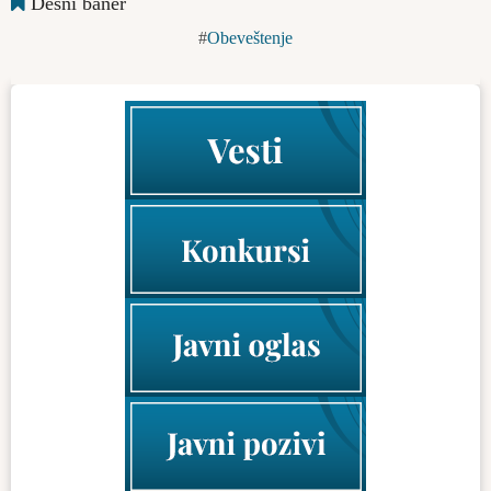
Desni baner
Obeveštenje