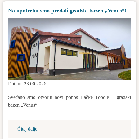
dobila
Na upotrebu smo predali gradski bazen „Venus“!
su
podršku
opštine
Datum: 23.06.2026.
Svečano smo otvorili novi ponos Bačke Topole – gradski
bazen „Venus“.
Čitaj dalje
about
Na