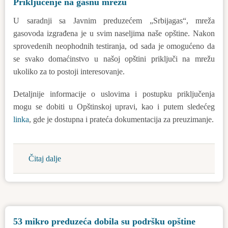
Priključenje na gasnu mrežu
o
davanju
U saradnji sa Javnim preduzećem „Srbijagas“, mreža
saglasnosti
gasovoda izgrađena je u svim naseljima naše opštine. Nakon
na
sprovedenih neophodnih testiranja, od sada je omogućeno da
Studiju
se svako domaćinstvo u našoj opštini priključi na mrežu
o
ukoliko za to postoji interesovanje.
proceni
uticaja
Detaljnije informacije o uslovima i postupku priključenja
na
mogu se dobiti u Opštinskoj upravi, kao i putem sledećeg
životnu
linka
, gde je dostupna i prateća dokumentacija za preuzimanje.
sredinu
Čitaj dalje
about
Priključenje
na
gasnu
mrežu
53 mikro preduzeća dobila su podršku opštine