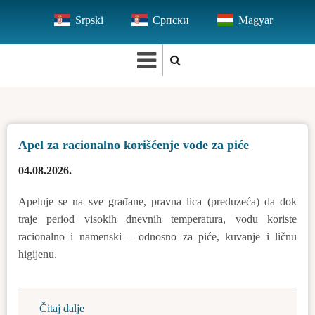
Skip
Srpski
Српски
Magyar
to
main
content
Apel za racionalno korišćenje vode za piće
04.08.2026.
Apeluje se na sve građane, pravna lica (preduzeća) da dok
traje period visokih dnevnih temperatura, vodu koriste
racionalno i namenski – odnosno za piće, kuvanje i ličnu
higijenu.
Čitaj dalje
about