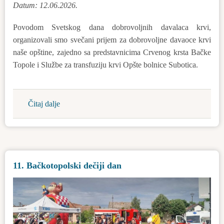
Datum: 12.06.2026.
Povodom Svetskog dana dobrovoljnih davalaca krvi,
organizovali smo svečani prijem za dobrovoljne davaoce krvi
naše opštine, zajedno sa predstavnicima Crvenog krsta Bačke
Topole i Službe za transfuziju krvi Opšte bolnice Subotica.
Čitaj dalje
about
Svečani
prijem
za
dobrovoljne
11. Bačkotopolski dečiji dan
davaoce
krvi