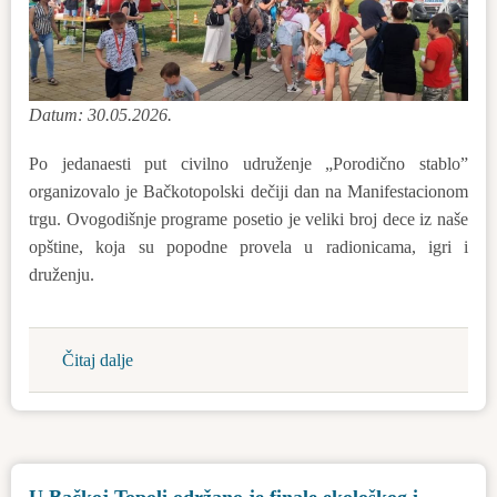
Datum: 30.05.2026.
Po jedanaesti put civilno udruženje „Porodično stablo”
organizovalo je Bačkotopolski dečiji dan na Manifestacionom
trgu. Ovogodišnje programe posetio je veliki broj dece iz naše
opštine, koja su popodne provela u radionicama, igri i
druženju.
Čitaj dalje
about
11.
Bačkotopolski
dečiji
dan
U Bačkoj Topoli održano je finale ekološkog i