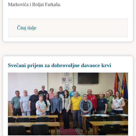
Markovića i Boljai Farkaša.
Čitaj dalje
about
Novi
ležeći
policajci
doprinose
Svečani prijem za dobrovoljne davaoce krvi
bezbednijem
saobraćaju
u
Bačkoj
Topoli