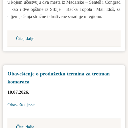
u kojem učestvuju dva mesta iz Mađarske – Senteš i Čongrad
– kao i dve opštine iz Srbije – Bačka Topola i Mali Iđoš, sa
ciljem jačanja stručne i društvene saradnje u regionu.
Čitaj dalje
about
U
Bačkoj
Topoli
održano
Obaveštenje o produžetku termina za tretman
je
komaraca
finale
ekološkog
10.07.2026.
i
prirodnjačkog
Obaveštenje>>
kviza
Greenthatlon
Čitaj dalje
about