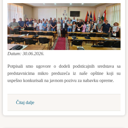
Datum: 30.06.2026.
Potpisali smo ugovore o dodeli podsticajnih sredstava sa
predstavnicima mikro preduzeća iz naše opštine koji su
uspešno konkurisali na javnom pozivu za nabavku opreme.
Čitaj dalje
about
53
mikro
preduzeća