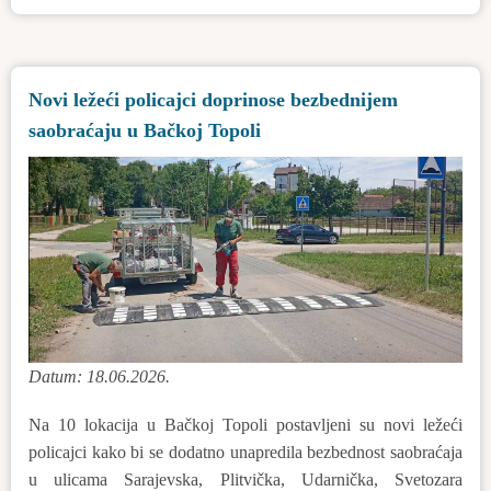
upotrebu
smo
predali
Novi ležeći policajci doprinose bezbednijem
gradski
saobraćaju u Bačkoj Topoli
bazen
„Venus“!
Datum: 18.06.2026.
Na 10 lokacija u Bačkoj Topoli postavljeni su novi ležeći
policajci kako bi se dodatno unapredila bezbednost saobraćaja
u ulicama Sarajevska, Plitvička, Udarnička, Svetozara