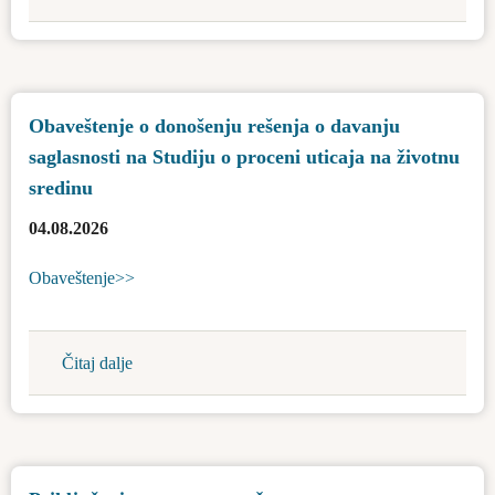
Apel
za
racionalno
korišćenje
Obaveštenje o donošenju rešenja o davanju
vode
saglasnosti na Studiju o proceni uticaja na životnu
za
piće
sredinu
04.08.2026
Obaveštenje>>
Čitaj dalje
about
Obaveštenje
o
donošenju
rešenja