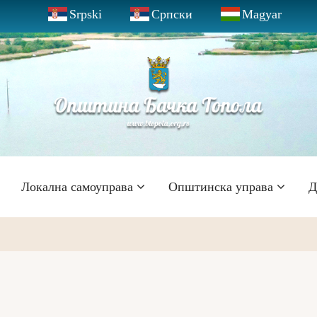
Srpski
Српски
Magyar
Локална самоуправа
Општинска управа
Д