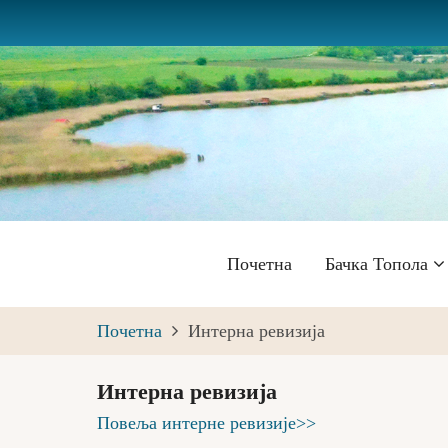
Skip
to
main
content
Главна
Почетна
Бачка Топола
навигација
Почетна
Интерна ревизија
Интерна ревизија
Повеља интерне ревизије>>