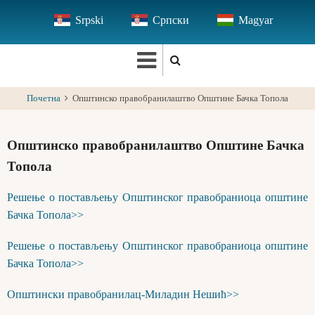
Skip
Srpski
Српски
Magyar
to
main
content
Почетна
Општинско правобранилаштво Општине Бачка Топола
Општинско правобранилаштво Општине Бачка
Топола
Решење о постављењу Општинског правобраниоца општине
Бачка Топола>>
Решење о постављењу Општинског правобраниоца општине
Бачка Топола>>
Општински правобранилац-Миладин Нешић>>