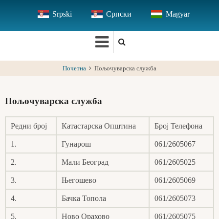
Skip
Srpski
Српски
Magyar
to
main
content
Почетна
Пољочуварска служба
Пољочуварска служба
Редни број
Катастарска Општина
Број Телефона
1.
Гунарош
061/2605067
2.
Мали Београд
061/2605025
3.
Његошево
061/2605069
4.
Бачка Топола
061/2605073
5.
Ново Орахово
061/2605075