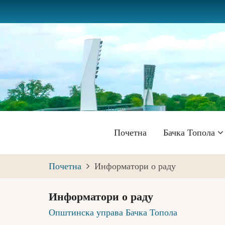
Skip
to
main
content
Главна
Почетна
Бачка Топола
навигација
Почетна
Информатори о раду
Информатори о раду
Општинска управа Бачка Топола