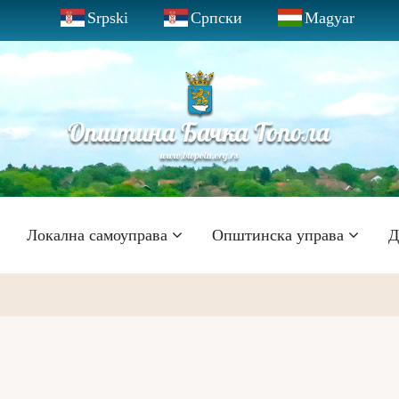
Srpski
Српски
Magyar
Локална самоуправа
Општинска управа
Д