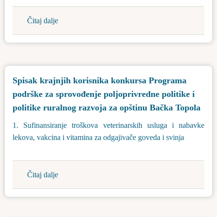
Čitaj dalje
about
Javni
konkurs
za
popunjavanje
Spisak krajnjih korisnika konkursa Programa
izvršilačkog
podrške za sprovođenje poljoprivredne politike i
radnog
mesta
politike ruralnog razvoja za opštinu Bačka Topola
u
1. Sufinansiranje troškova veterinarskih usluga i nabavke
Opštinskoj
lekova, vakcina i vitamina za odgajivače goveda i svinja
upravi
Bačka
Topola
Čitaj dalje
about
Spisak
krajnjih
korisnika