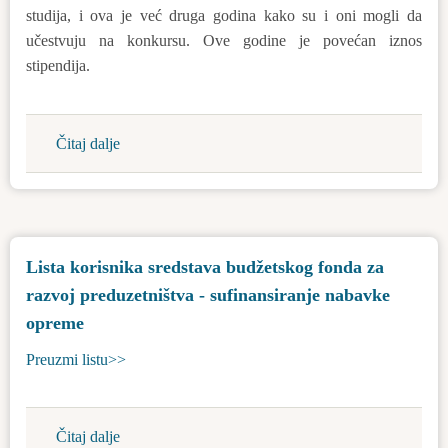
studija, i ova je već druga godina kako su i oni mogli da
učestvuju na konkursu. Ove godine je povećan iznos
stipendija.
Čitaj dalje
about
Povećan
je
iznos
stipendija
Lista korisnika sredstava budžetskog fonda za
-
razvoj preduzetništva - sufinansiranje nabavke
Lokalna
samouprava
opreme
Bačka
Preuzmi listu>>
Topola
ove
godine
Čitaj dalje
about
podržava