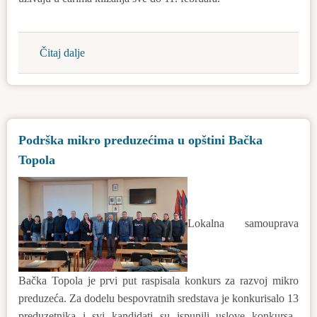
Čitaj dalje
about
Klizalište
ostaje
sve
do
Podrška mikro preduzećima u opštini Bačka
11.
Topola
februara
u
Bačkoj
Topoli
Lokalna samouprava
Bačka Topola je prvi put raspisala konkurs za razvoj mikro
preduzeća. Za dodelu bespovratnih sredstava je konkurisalo 13
preduzetnika i svi kandidati su ispunili uslove konkursa.