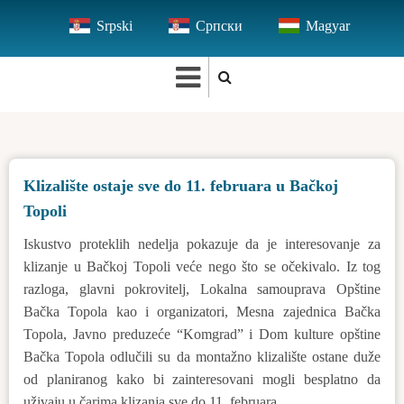
Skip
Srpski
Српски
Magyar
to
main
content
Klizalište ostaje sve do 11. februara u Bačkoj
Topoli
Iskustvo proteklih nedelja pokazuje da je interesovanje za
klizanje u Bačkoj Topoli veće nego što se očekivalo. Iz tog
razloga, glavni pokrovitelj, Lokalna samouprava Opštine
Bačka Topola kao i organizatori, Mesna zajednica Bačka
Topola, Javno preduzeće “Komgrad” i Dom kulture opštine
Bačka Topola odlučili su da montažno klizalište ostane duže
od planiranog kako bi zainteresovani mogli besplatno da
uživaju u čarima klizanja sve do 11. februara.