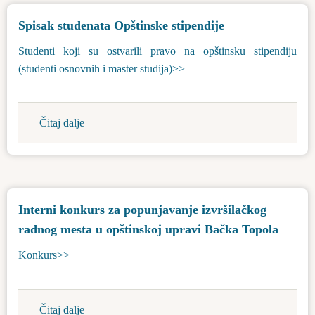
konkursa
Spisak studenata Opštinske stipendije
Programa
podrške
Studenti koji su ostvarili pravo na opštinsku stipendiju
za
(studenti osnovnih i master studija)>>
sprovođenje
poljoprivredne
politike
Čitaj dalje
about
i
Spisak
politike
studenata
ruralnog
Opštinske
razvoja
stipendije
za
Interni konkurs za popunjavanje izvršilačkog
opštinu
radnog mesta u opštinskoj upravi Bačka Topola
Bačka
Topola
Konkurs>>
Čitaj dalje
about