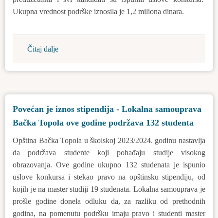
Ukupna vrednost podrške iznosila je 1,2 miliona dinara.
Čitaj dalje
about
Podrška
mikro
preduzećima
u
Povećan je iznos stipendija - Lokalna samouprava
opštini
Bačka Topola ove godine podržava 132 studenta
Bačka
Topola
Opština Bačka Topola u školskoj 2023/2024. godinu nastavlja
da podržava studente koji pohađaju studije visokog
obrazovanja. Ove godine ukupno 132 studenata je ispunio
uslove konkursa i stekao pravo na opštinsku stipendiju, od
kojih je na master studiji 19 studenata. Lokalna samouprava je
prošle godine donela odluku da, za razliku od prethodnih
godina, na pomenutu podršku imaju pravo i studenti master