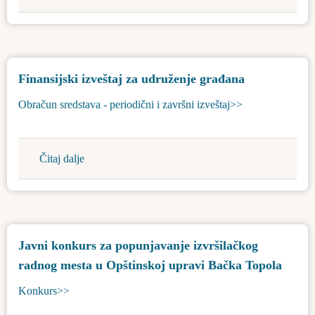
Lista
132
korisnika
studenta
sredstava
budžetskog
Finansijski izveštaj za udruženje građana
fonda
za
Obračun sredstava - periodični i završni izveštaj>>
razvoj
preduzetništva
-
Čitaj dalje
about
sufinansiranje
Finansijski
nabavke
izveštaj
opreme
za
udruženje
Javni konkurs za popunjavanje izvršilačkog
građana
radnog mesta u Opštinskoj upravi Bačka Topola
Konkurs>>