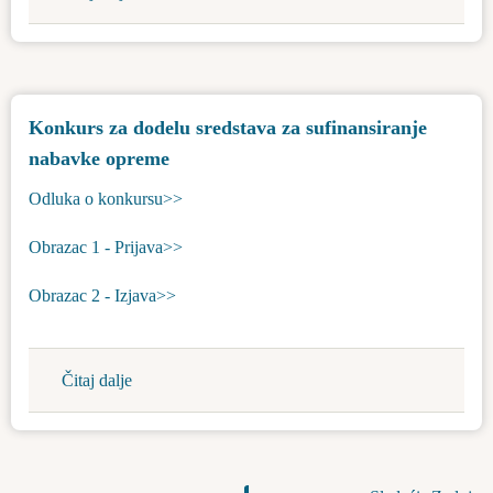
Interni
konkurs
za
popunjavanje
Konkurs za dodelu sredstava za sufinansiranje
izvršilačkog
nabavke opreme
radnog
mesta
Odluka o konkursu>>
u
opštinskoj
Obrazac 1 - Prijava>>
upravi
Bačka
Obrazac 2 - Izjava>>
Topola
Čitaj dalje
about
Konkurs
za
dodelu
sredstava