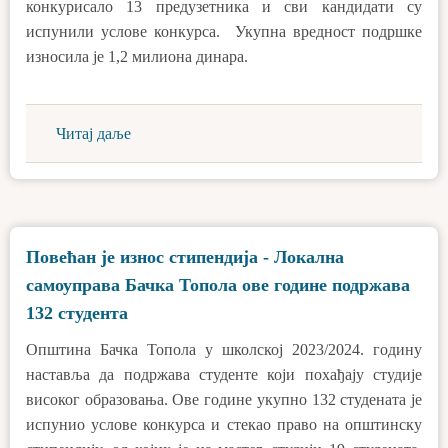
конкурисало 13 предузетника и сви кандидати су
испунили услове конкурса. Укупна вредност подршке
износила је 1,2 милиона динара.
Читај даље
Повећан је износ стипендија - Локална
самоуправа Бачка Топола ове године подржава
132 студента
Општина Бачка Топола у школској 2023/2024. годину
наставља да подржава студенте који похађају студије
високог образовања. Ове године укупно 132 студената је
испунио услове конкурса и стекао право на општинску