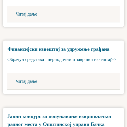
Читај даље
Финансијски извештај за удружење грађана
Обрачун средстава - периодични и завршни извештај>>
Читај даље
Јавни конкурс за попуњавање извршилачког
радног места у Општинској управи Бачка