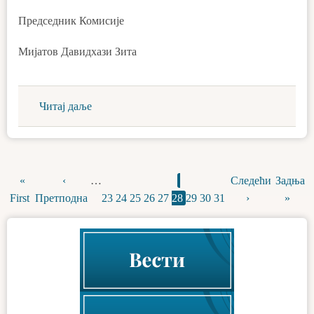
Председник Комисије
Мијатов Давидхази Зита
Читај даље
First
«
Previous
‹
…
Page
Page
Page
Page
Page
Current
Page
Page
Page
Next
Следећи
Last
Задња
Pagination
First
page
Претподна
page
23
24
25
26
27
28
page
29
30
31
page
›
page
»