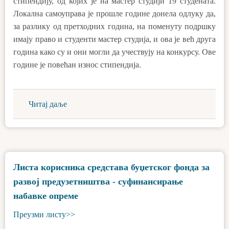
стипендију, од којих је на мастер студији 19 студената.
Локална самоуправа је прошле године донела одлуку да,
за разлику од претходних година, на поменуту подршку
имају право и студенти мастер студија, и ова је већ друга
година како су и они могли да учествују на конкурсу. Ове
године је повећан износ стипендија.
Читај даље
Листа корисника средстава буџетског фонда за
развој предузетништва - суфинансирање
набавке опреме
Преузми листу>>