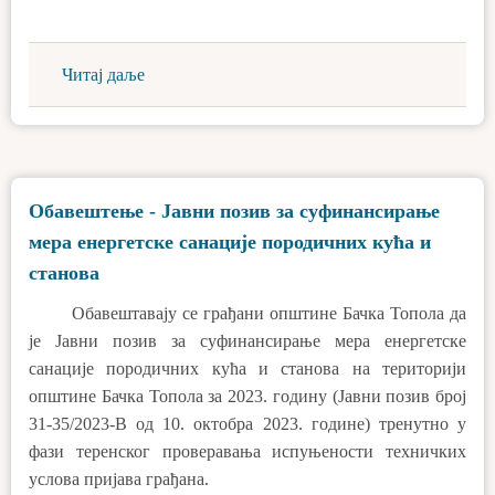
Читај даље
Обавештење - Јавни позив за суфинансирање
мера енергетске санације породичних кућа и
станова
Обавештавају се грађани општине Бачка Топола да
је Јавни позив за суфинансирање мера енергетске
санације породичних кућа и станова на територији
општине Бачка Топола за 2023. годину (Јавни позив број
31-35/2023-В од 10. октобра 2023. године) тренутно у
фази теренског проверавања испуњености техничких
услова пријава грађана.