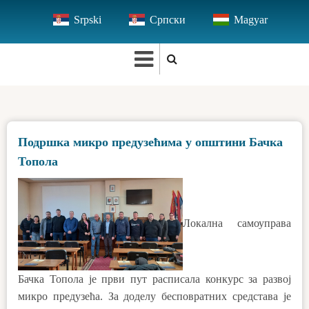
Skip
Srpski
Српски
Magyar
to
main
content
Подршка микро предузећима у општини Бачка
Топола
Локална самоуправа
Бачка Топола је први пут расписала конкурс за развој
микро предузећа. За доделу бесповратних средстава је