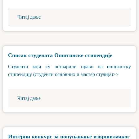
Читај даље
Списак студената Општинске стипендије
Студенти који су остварили право на општинску
стипендију (студенти основних и мастер студија)>>
Читај даље
Интерни конкурс за попуњавање извршилачког