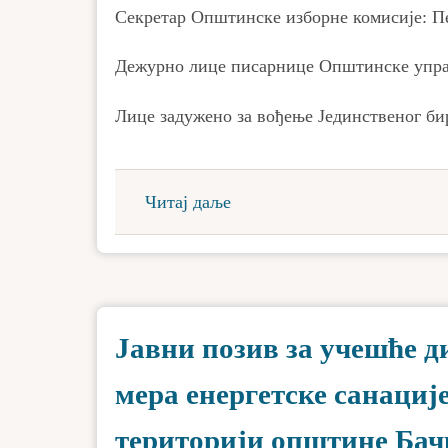
Секретар Општинске изборне комисије: П
Дежурно лице писарнице Општинске упра
Лице задужено за вођење Јединственог би
Читај даље
Јавни позив за учешће 
мера енергетске санациј
територији општине Бач