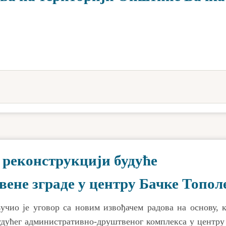
 реконструкцији будуће
ене зграде у центру Бачке Топол
чио је уговор са новим извођачем радова на основу, к
удућег административно-друштвеног комплекса у центру