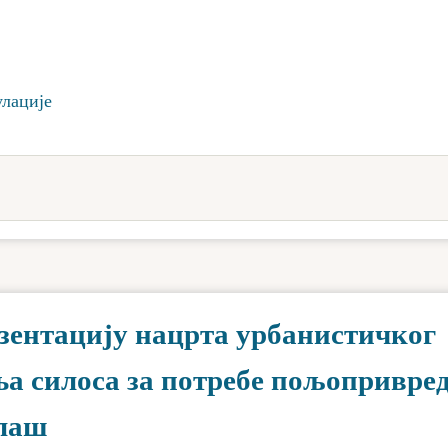
улације
езентацију нацрта урбанистичког
ња силоса за потребе пољопривре
алаш