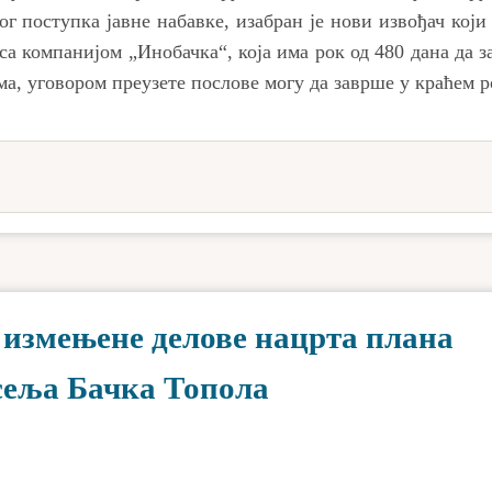
г поступка јавне набавке, изабран је нови извођач који 
са компанијом „Инобачка“, која има рок од 480 дана да 
а, уговором преузете послове могу да заврше у краћем р
 измењене делове нацрта плана
сеља Бачка Топола