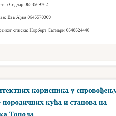
етер Седлар 0638569762
ве: Ева Ађва 0645570369
рачког списка: Норберт Сатмари 0648624440
дитектних корисника у спровођењ
е породичних кућа и станова на
ка Топола