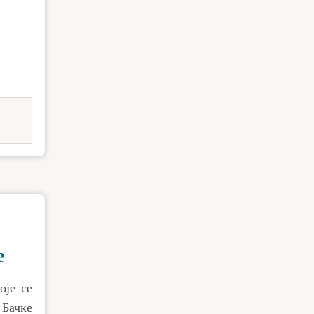
е
оје се
 Бачке