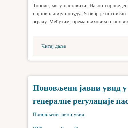
Тополе, могу наставити. Након спроведено
најповољнију понуду. Уговор је потписан 
зграду. Међутим, према њиховим плановим
Читај даље
Поновљени јавни увид у
генералне регулације на
Поновљени јавни увид