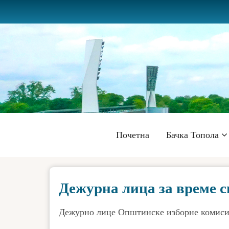
Skip
to
main
content
Главна
Почетна
Бачка Топола
навигација
Дежурна лица за време 
Дежурно лице Општинске изборне комиси