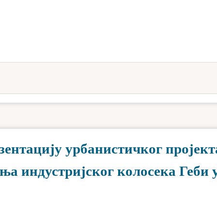
езентацију урбанистичког пројект
ња индустријског колосека Геби 