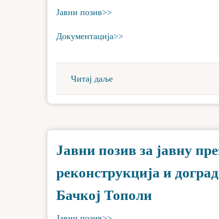
Јавни позив>>
Документација>>
Читај даље
Јавни позив за јавну пр
реконструкција и доград
Бачкој Тополи
Јавни позив>>