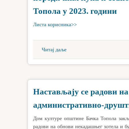
Топола у 2023. години
Листа корисника>>
Читај даље
Настављају се радови на
административно-друштв
Дом културе општине Бачка Топола закљу
радови на обнови некадашњег хотела и б