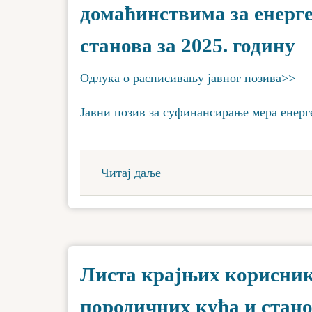
домаћинствима за енерге
станова за 2025. годину
Одлука о расписивању јавног позива>>
Јавни позив за суфинансирање мера енерг
Читај даље
Листа крајњих корисника
породичних кућа и стан