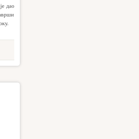
је дао
заврши
оку.