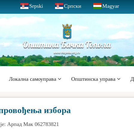
Srpski
Српски
Magyar
Локална самоуправа
Општинска управа
Д
спровођења избора
је: Арпад Мак 062783821