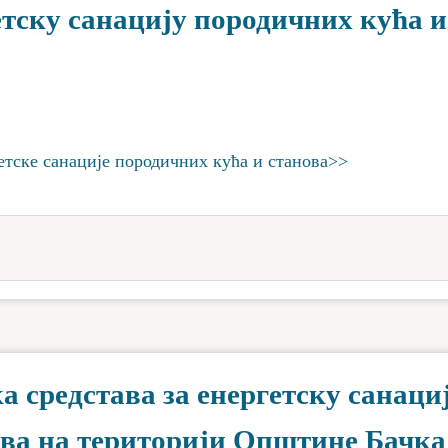
тску санацију породичних кућа и
етске санације породичних кућа и станова>>
 средстава за енергетску санаци
ова на територији Општине Бачка