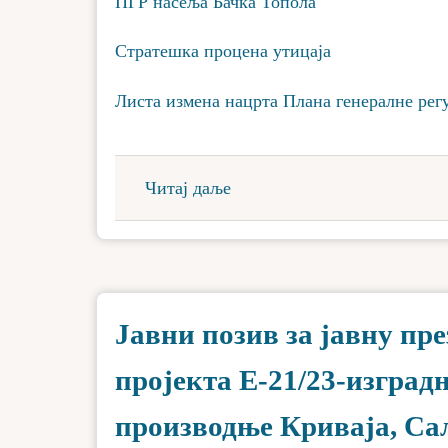
ПГР насеља Бачка Топола
Стратешка процена утицаја
Листа измена нацрта Плана генералне рег
Читај даље
Јавни позив за јавну пр
пројекта Е-21/23-изград
производње Криваја, С