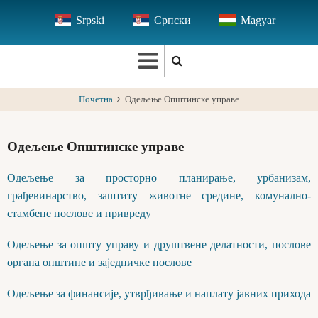
Skip
Srpski
Српски
Magyar
to
main
content
Почетна
Одељење Општинске управе
Одељење Општинске управе
Одељење за просторно планирање, урбанизам,
грађевинарство, заштиту животне средине, комунално-
стамбене послове и привреду
Одељење за општу управу и друштвене делатности, послове
органа општине и заједничке послове
Одељење за финансије, утврђивање и наплату јавних прихода