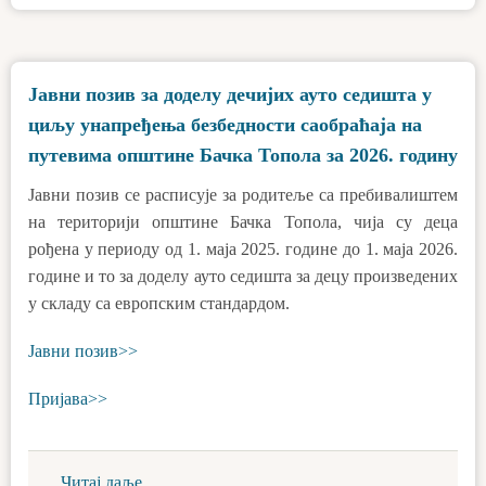
Јавни позив за доделу дечијих ауто седишта у
циљу унапређења безбедности саобраћаја на
путевима општине Бачка Топола за 2026. годину
Јавни позив се расписује за родитеље са пребивалиштем
на територији општине Бачка Топола, чија су деца
рођена у периоду од 1. маја 2025. године до 1. маја 2026.
године и то за доделу ауто седишта за децу произведених
у складу са европским стандардом.
Јавни позив>>
Пријава>>
Читај даље