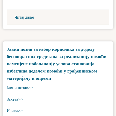
Читај даље
Јавни позив за избор корисника за доделу
бесповратних средстава за реализацију помоћи
наменјене побољшанју услова станованја
избеглица доделом помоћи у грађевинском
материјалу и опреми
Јавни позив>>
Захтев>>
Изјава>>