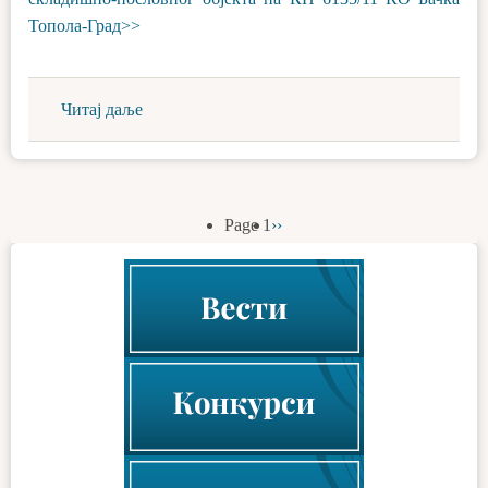
Топола-Град>>
Читај даље
Page 1
Next
››
Pagination
page