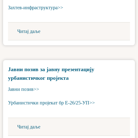
Захтев-инфраструктура>>
Читај даље
Јавни позив за јавну презентацију
урбанистичког пројекта
Јавни позив>>
Урбанистички пројекат бр Е-26/25-УП>>
Читај даље