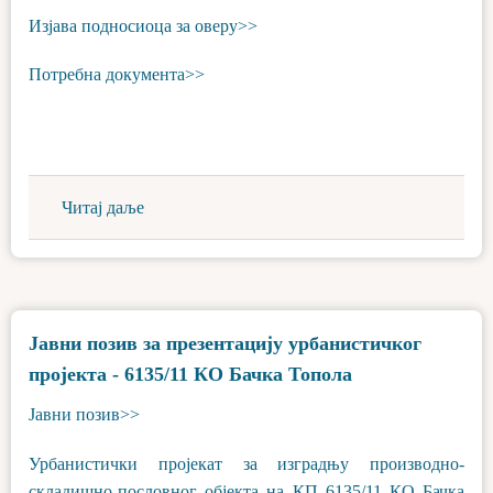
Изјава подносиоца за оверу>>
Потребна документа>>
Читај даље
Јавни позив за презентацију урбанистичког
пројекта - 6135/11 КО Бачка Топола
Јавни позив>>
Урбанистички пројекат за изградњу производно-
складишно-пословног објекта на КП 6135/11 КО Бачка