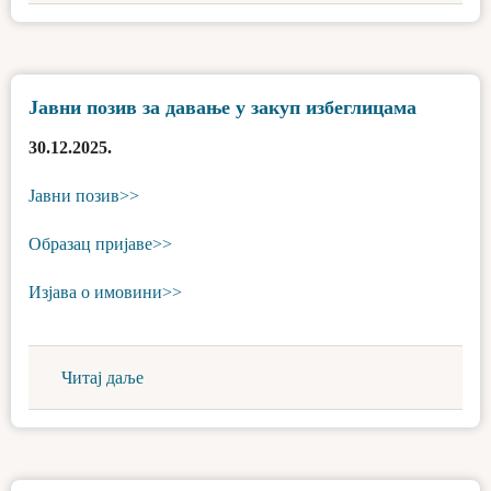
Јавни позив за давање у закуп избеглицама
30.12.2025.
Јавни позив>>
Образац пријаве>>
Изјава о имовини>>
Читај даље