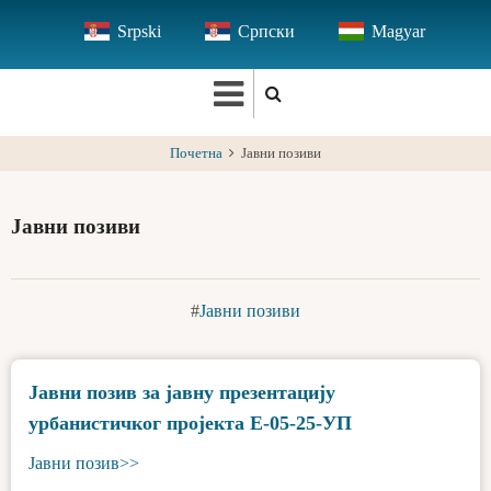
Skip
Srpski
Српски
Magyar
to
main
content
Почетна
Јавни позиви
Јавни позиви
Јавни позиви
Јавни позив за јавну презентацију
урбанистичког пројекта Е-05-25-УП
Јавни позив>>