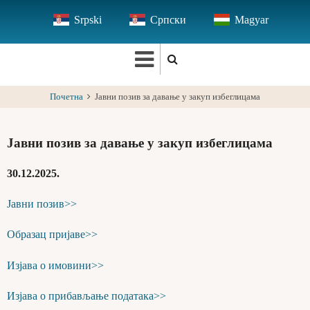
Skip
Srpski
Српски
Magyar
to
main
content
Почетна
Јавни позив за давање у закуп избеглицама
Јавни позив за давање у закуп избеглицама
30.12.2025.
Јавни позив>>
Образац пријаве>>
Изјава о имовини>>
Изјава о прибављање података>>