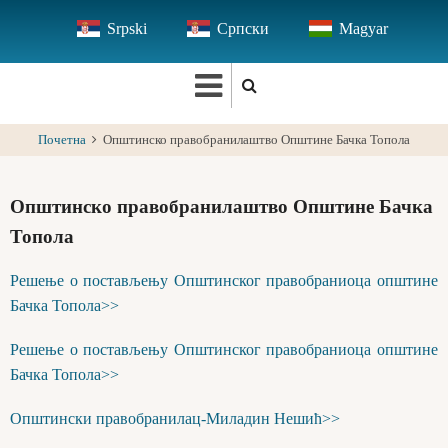
Skip
Srpski
Српски
Magyar
to
main
content
Почетна
Општинско правобранилаштво Општине Бачка Топола
Општинско правобранилаштво Општине Бачка
Топола
Решење о постављењу Општинског правобраниоца општине
Бачка Топола>>
Решење о постављењу Општинског правобраниоца општине
Бачка Топола>>
Општински правобранилац-Миладин Нешић>>