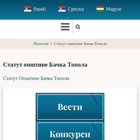
Skip
Srpski
Српски
Magyar
to
main
content
Почетна
Статут општине Бачка Топола
Статут општине Бачка Топола
Статут Општине Бачка Топола