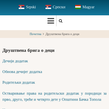
Skip
Srpski
Српски
Magyar
to
main
content
Почетна
Друштвена брига о деци
Друштвена брига о деци
Дечији додатак
Обнова дечијег додатка
Родитељки додатак
Остваривање права на родитељски додатак у породици за
прво, друго, треће и четврто дете у Општини Бачка Топола