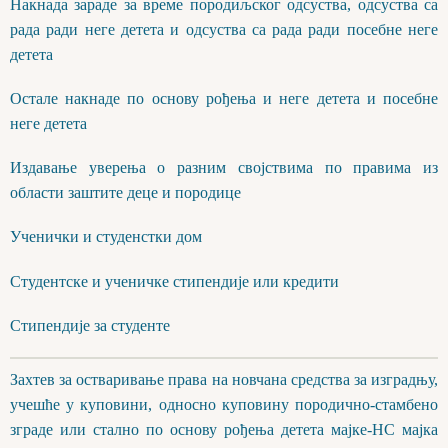
Накнада зараде за време породиљског одсуства, одсуства са
рада ради неге детета и одсуства са рада ради посебне неге
детета
Остале накнаде по основу рођења и неге детета и посебне
неге детета
Издавање уверења о разним својствима по правима из
области заштите деце и породице
Ученички и студенстки дом
Студентске и ученичке стипендије или кредити
Стипендије за студенте
Захтев за остваривање права на новчана средства за изградњу,
учешће у куповини, односно куповину породично-стамбено
зграде или стално по основу рођења детета мајке-НС мајка