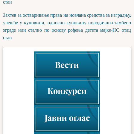
стан
Захтев за остваривање права на новчана средства за изградњу,
учешће у куповини, односно куповину породично-стамбено
зграде или стално по основу рођења детета мајке-НС отац
стан