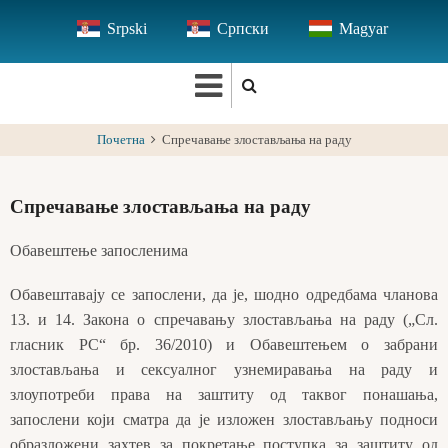
Skip
Srpski
Српски
Magyar
to
main
content
Почетна
Спречавање злостављања на раду
Спречавање злостављања на раду
Обавештење запосленима
Обавештавају се запослени, да је, шодно одредбама чланова
13. и 14. Закона о спречавању злостављања на раду („Сл.
гласник РС“ бр. 36/2010) и Обавештењем о забрани
злостављања и сексуалног узнемиравања на раду и
злоупотреби права на заштиту од таквог понашања,
запослени који сматра да је изложен злостављању подноси
образложени захтев за покретање поступка за заштиту од