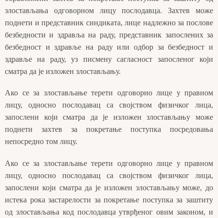
злостављања одговорном лицу послодавца. Захтев може
поднети и представник синдиката, лице надлежно за послове
безбедности и здравља на раду, представник запослених за
безбедност и здравље на раду или одбор за безбедност и
здравље на раду, уз писмену сагласност запосленог који
сматра да је изложен злостављању.
Ако се за злостављање терети одговорно лице у правном
лицу, односно послодавац са својством физичког лица,
запослени који сматра да је изложен злостављању може
поднети захтев за покретање поступка посредовања
непосредно том лицу.
Ако се за злостављање терети одговорно лице у правном
лицу, односно послодавац са својством физичког лица,
запослени који сматра да је изложен злостављању може, до
истека рока застарелости за покретање поступка за заштиту
од злостављања код послодавца утврђеног овим законом, и