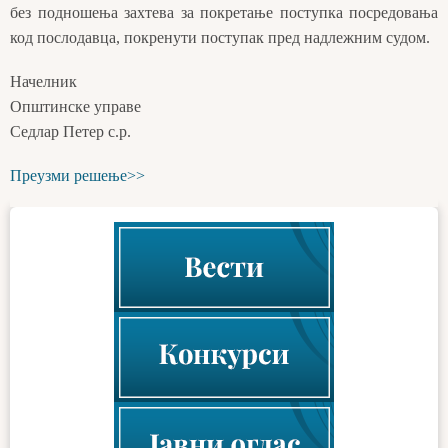
без подношења захтева за покретање поступка посредовања
код послодавца, покренути поступак пред надлежним судом.
Начелник
Општинске управе
Седлар Петер с.р.
Преузми решење>>