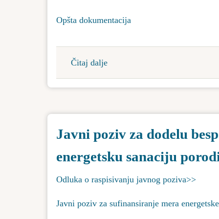
Opšta dokumentacija
Čitaj dalje
about
Obaveštenje
-
procena
uticaja
Javni poziv za dodelu bes
na
životnu
energetsku sanaciju porodi
sredinu
Odluka o raspisivanju javnog poziva>>
Javni poziv za sufinansiranje mera energetsk