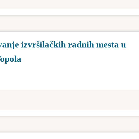
anje izvršilačkih radnih mesta u
Topola