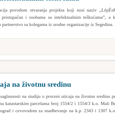
ncija povodom otvaranja projekta koji nosi naziv „LépÉ
i pristupačan i osobama sa intelektualnim teškoćama”, a k
 partnerstvo sa kolegama iz srodne organizacije iz Segedina.
aja na životnu sredinu
glasnosti na studiju o proceni uticaja na životnu sredinu p
' na katastarskim parcelama broj 1554/2 i 1554/3 k.o. Mali 
Beograd i cevovodom za snadbevanje na k.p. 2343 i 1307 k.o