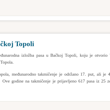
čkoj Topoli
eđunarodna izložba pasa u Bačkoj Topoli, koju je otvorio
 Topola.
pola, međunarodno takmičenje je održano 17. put, ali je 4
 Ove godine na takmičenje je prijavljeno 617 pasa iz 25 z