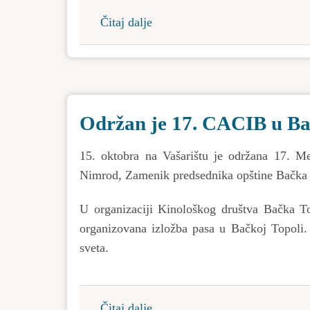
za
Čitaj dalje
about
2025.
Konkurs
godinu
o
dodeli
stipendije
Održan je 17. CACIB u Ba
studentima
za
15. oktobra na Vašarištu je održana 17. M
školsku
Nimrod, Zamenik predsednika opštine Bačka
2023/2024.
godinu
U organizaciji Kinološkog društva Bačka To
organizovana izložba pasa u Bačkoj Topoli.
sveta.
Čitaj dalje
about