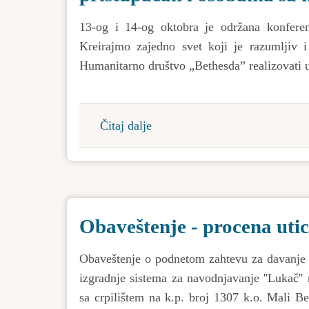
plana
13-og i 14-og oktobra je održana konfere
generalne
Kreirajmo zajedno svet koji je razumljiv 
regulacije
Humanitarno društvo „Bethesda” realizovati u
naselja
Bačka
Topola
Čitaj dalje
about
„LépÉsKÉK
-
Kreirajmo
zajedno
Obaveštenje - procena utic
svet
koji
Obaveštenje o podnetom zahtevu za davanje sa
je
izgradnje sistema za navodnjavanje ''Lukač'
razumljiv
sa crpilištem na k.p. broj 1307 k.o. Mali 
i