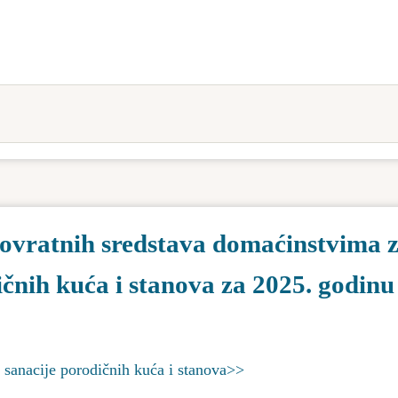
povratnih sredstava domaćinstvima 
čnih kuća i stanova za 2025. godinu
e sanacije porodičnih kuća i stanova>>