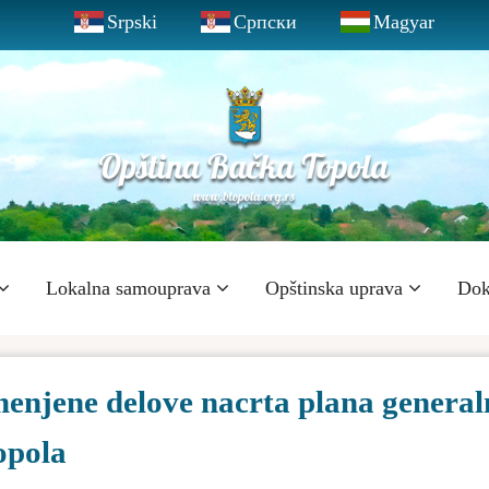
Srpski
Српски
Magyar
Lokalna samouprava
Opštinska uprava
Dok
menjene delove nacrta plana general
opola