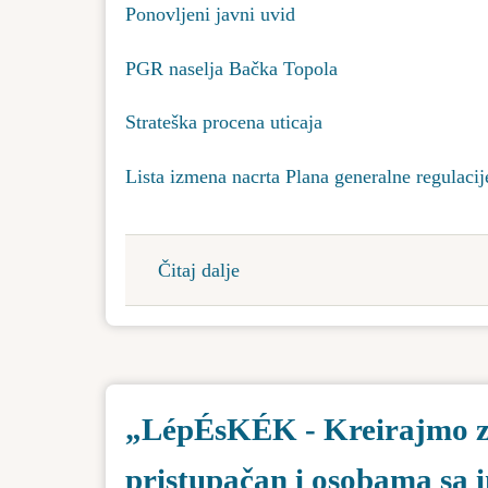
Ponovljeni javni uvid
PGR naselja Bačka Topola
Strateška procena uticaja
Lista izmena nacrta Plana generalne regulacij
Čitaj dalje
about
Ponovljeni
javni
uvid
u
„LépÉsKÉK - Kreirajmo zaj
izmenjene
delove
pristupačan i osobama sa 
nacrta