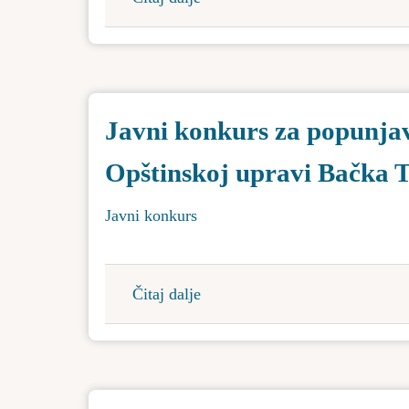
Održan
je
17.
CACIB
Javni konkurs za popunjav
u
Bačkoj
Opštinskoj upravi Bačka 
Topoli
Javni konkurs
Čitaj dalje
about
Javni
konkurs
za
popunjavanje