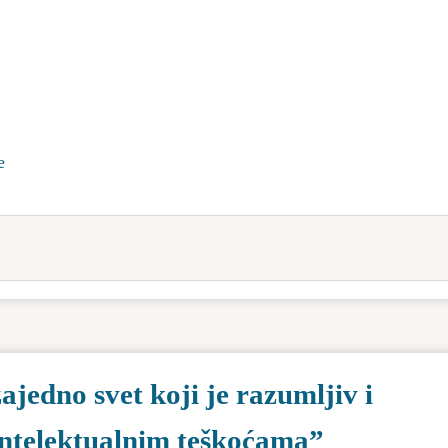
e
edno svet koji je razumljiv i
intelektualnim teškoćama”