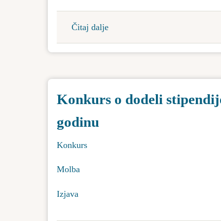
Čitaj dalje
about
Javni
poziv
za
dodelu
Konkurs o dodeli stipendij
bespovratnih
sredstava
godinu
domaćinstvima
za
Konkurs
energetsku
sanaciju
Molba
porodičnih
kuća
Izjava
i
stanova