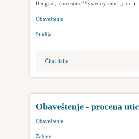
Beograd, (investitor''Лукач путеви'' д.о.о.)
pristupačan
i
Obaveštenje
osobama
sa
Studija
intelektualnim
teškoćama”
Čitaj dalje
about
Obaveštenje
-
procena
uticaja
Obaveštenje - procena utic
na
životnu
Obaveštenje
sredinu
Zahtev