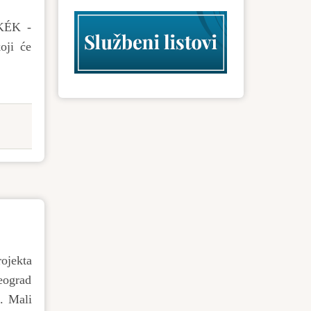
sKÉK -
oji će
rojekta
Beograd
. Mali