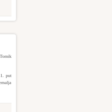
 Tomik
1. put
emalja