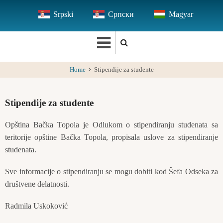
Skip
Srpski
Српски
Magyar
to
main
content
Home
Stipendije za studente
Stipendije za studente
Opština Bačka Topola je Odlukom o stipendiranju studenata sa
teritorije opštine Bačka Topola, propisala uslove za stipendiranje
studenata.
Sve informacije o stipendiranju se mogu dobiti kod Šefa Odseka za
društvene delatnosti.
Radmila Uskoković