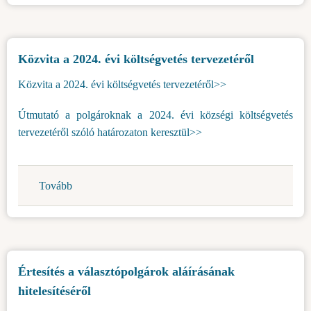
közvilágítást
egész
Topolya
Közvita a 2024. évi költségvetés tervezetéről
községben)
Közvita a 2024. évi költségvetés tervezetéről>>
Útmutató a polgároknak a 2024. évi községi költségvetés
tervezetéről szóló határozaton keresztül>>
Tovább
(Közvita
a
2024.
évi
költségvetés
Értesítés a választópolgárok aláírásának
tervezetéről)
hitelesítéséről