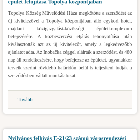
épület felújítása Topolya központjában
vidékfejlesztési
politikájának
Topolya Község Művelődési Háza megkötötte a szerződést az
végrehajtását
új kivitelezővel a Topolya központjában álló egykori hotel,
célzó
majdani közigazgatási-közösségi épületkomplexum
2023.
befejezésére. A közbeszerzési eljárás lebonyolítása után
évi
kiválasztották azt az új kivitelezőt, amely a legkedvezőbb
támogatási
ajánlatot adta. Az Inobačka céggel aláírták a szerződést, és 480
program
nap áll rendelkezésére, hogy befejezze az épületet, ugyanakkor
alapján)
terveik szerint rövidebb határidőn belül is teljesíteni tudják a
szerződésben vállalt munkálatokat.
Tovább
(Folytatódik
a
majdani
közigazgatási-
közösségi
Nyilvános felhívás E-21/23 számú városrendezési
épület