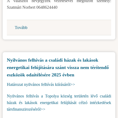
A választói névjegyzék vezetésével megbízott személy:
Szatmári Norbert 0648624440
Tovább
(Ügyeletes
személyek
a
választások
idejére)
Nyilvános felhívás a családi házak és lakások
energetikai felújítására szánt vissza nem térítendő
eszközök odaítélésére 2025 évben
Határozat nyilvános felhívás kiírásáról>>
Nyilvános felhívás a Topolya község területén lévő családi
házak és lakások energetikai felújítását célzó intézkedések
társfinanszirozéséról>>