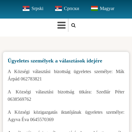
Ugrás
Srpski
Српски
Magyar
a
tartalomra
Ügyeletes személyek a választások idejére
A Községi választási bizottság ügyeletes személye: Mák
Árpád 062783821
A Községi választási bizottság titkára: Szedlár Péter
0638569762
A Községi közigazgatás iktatójának ügyeletes személye:
Agyva Éva 0645570369