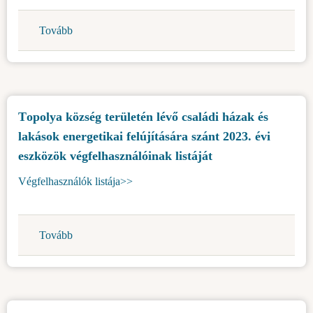
Tovább
(Nyilvános
felhívás
a
családi
házak
Тopolya község területén lévő családi házak és
és
lakások energetikai felújítására szánt 2023. évi
lakások
energetikai
eszközök végfelhasználóinak listáját
felújítására
Végfelhasználók listája>>
szánt
vissza
nem
Tovább
(Тopolya
térítendő
község
eszközök
területén
odaítélésére
lévő
2025
családi
évben)