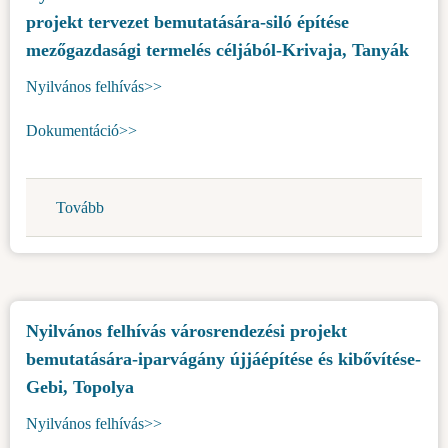
projekt tervezet bemutatására-siló építése
felújítása
Topolya
mezőgazdasági termelés céljából-Krivaja, Tanyák
központjában)
Nyilvános felhívás>>
Dokumentáció>>
Tovább
(Nyilvános
felhívás
E-
21/23
számú
Nyilvános felhívás városrendezési projekt
városrendezési
bemutatására-iparvágány újjáépítése és kibővítése-
projekt
tervezet
Gebi, Topolya
bemutatására-
Nyilvános felhívás>>
siló