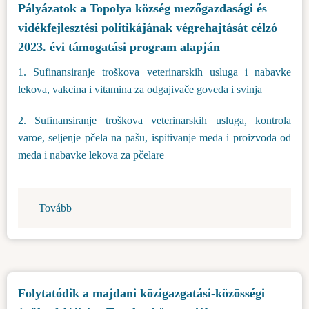
Pályázatok a Topolya község mezőgazdasági és
házak
vidékfejlesztési politikájának végrehajtását célzó
és
lakások
2023. évi támogatási program alapján
energetikai
1. Sufinansiranje troškova veterinarskih usluga i nabavke
felújítására
lekova, vakcina i vitamina za odgajivače goveda i svinja
szánt
2023.
2. Sufinansiranje troškova veterinarskih usluga, kontrola
évi
varoe, seljenje pčela na pašu, ispitivanje meda i proizvoda od
eszközök
meda i nabavke lekova za pčelare
végfelhasználóinak
listáját)
Tovább
(Pályázatok
a
Topolya
község
mezőgazdasági
Folytatódik a majdani közigazgatási-közösségi
és