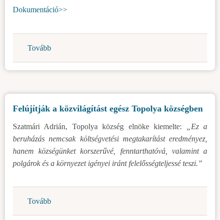
építése
Dokumentáció>>
mezőgazdasági
termelés
céljából-
Tovább
(Nyilvános
Krivaja,
felhívás
Tanyák)
városrendezési
projekt
bemutatására-
Felújítják a közvilágítást egész Topolya községben
iparvágány
újjáépítése
Szatmári Adrián, Topolya község elnöke kiemelte:
„Ez a
és
beruházás nemcsak költségvetési megtakarítást eredményez,
kibővítése-
hanem községünket korszerűvé, fenntarthatóvá, valamint a
Gebi,
polgárok és a környezet igényei iránt felelősségteljessé teszi.”
Topolya)
Tovább
(Felújítják
a