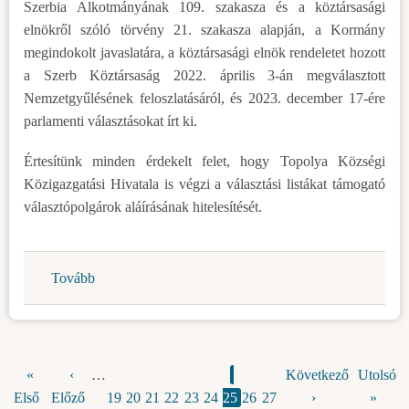
Szerbia Alkotmányának 109. szakasza és a köztársasági
elnökről szóló törvény 21. szakasza alapján, a Kormány
megindokolt javaslatára, a köztársasági elnök rendeletet hozott
a Szerb Köztársaság 2022. április 3-án megválasztott
Nemzetgyűlésének feloszlatásáról, és 2023. december 17-ére
parlamenti választásokat írt ki.
Értesítünk minden érdekelt felet, hogy Topolya Községi
Közigazgatási Hivatala is végzi a választási listákat támogató
választópolgárok aláírásának hitelesítését.
Tovább
(Értesítés
a
választópolgárok
aláírásának
hitelesítéséről)
Első
«
Előző
‹
…
Oldal
Oldal
Oldal
Oldal
Oldal
Oldal
Jelenlegi
Oldal
Oldal
Következő
Következő
Utolsó
Utolsó
Oldalszámozás
Első
oldal
Előző
oldal
19
20
21
22
23
24
25
oldal
26
27
oldal
›
oldal
»