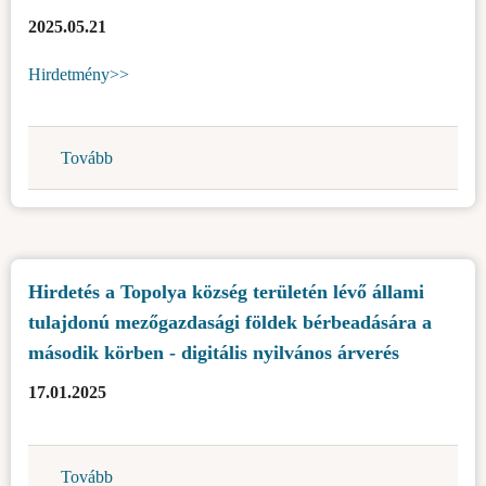
köztulajdonában
2025.05.21
lévő
építési
Hirdetmény>>
telek
elidegenítésére
vonatkozó
Tovább
(Nyilt
ajánlatok
pályázati
begyűjtésére,
hirdetmény
építési
a
célokkal-
Szabadkai
Gunaras
Hirdetés a Topolya község területén lévő állami
Regionális
k.k.)
tulajdonú mezőgazdasági földek bérbeadására a
Hulladéktároló
Kft.
második körben - digitális nyilvános árverés
igazgatójának
17.01.2025
kiválasztására)
Tovább
(Hirdetés