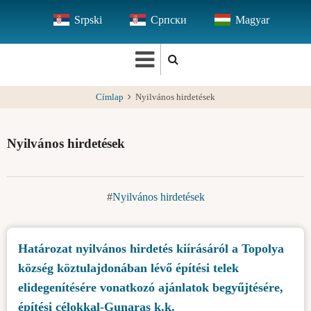
Ugrás
Srpski
Српски
Magyar
a
tartalomra
Címlap
Nyilvános hirdetések
Nyilvános hirdetések
Nyilvános hirdetések
Határozat nyilvános hirdetés kiírásáról a Topolya
község köztulajdonában lévő építési telek
elidegenítésére vonatkozó ajánlatok begyűjtésére,
építési célokkal-Gunaras k.k.