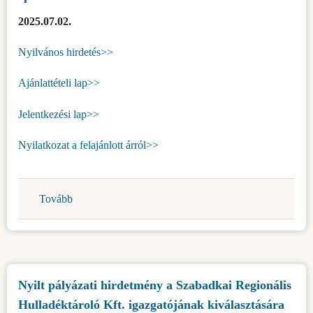
2025.07.02.
Nyilvános hirdetés>>
Ajánlattételi lap>>
Jelentkezési lap>>
Nyilatkozat a felajánlott árról>>
Tovább
(Határozat
nyilvános
hirdetés
kiírásáról
a
Nyilt pályázati hirdetmény a Szabadkai Regionális
Topolya
Hulladéktároló Kft. igazgatójának kiválasztására
község