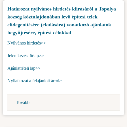
a
Határozat nyilvános hirdetés kiírásáról a Topolya
Topolya
község köztulajdonában lévő építési telek
község
köztulajdonában
elidegenítésére (eladására) vonatkozó ajánlatok
lévő
begyűjtésére, építési célokkal
építési
Nyilvános hirdetés>>
telek
elidegenítésére
Jelentkezési űrlap>>
(eladására)
vonatkozó
Ajánlattételi lap>>
ajánlatok
begyűjtésére,
Nyilatkozat a felajánlott árról>
építési
célokkal-
2036/5-
Tovább
(Határozat
Topolya-
nyilvános
város
hirdetés
k.k.)
kiírásáról