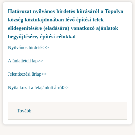
a
Határozat nyilvános hirdetés kiírásáról a Topolya
Topolya
község köztulajdonában lévő építési telek
község
köztulajdonában
elidegenítésére (eladására) vonatkozó ajánlatok
lévő
begyűjtésére, építési célokkal
építési
Nyilvános hirdetés>>
telek
elidegenítésére
Ajánlattételi lap>>
(eladására)
vonatkozó
Jelentkezési űrlap>>
ajánlatok
begyűjtésére,
Nyilatkozat a felajánlott árról>>
építési
célokkal)
Tovább
(Határozat
nyilvános
hirdetés
kiírásáról