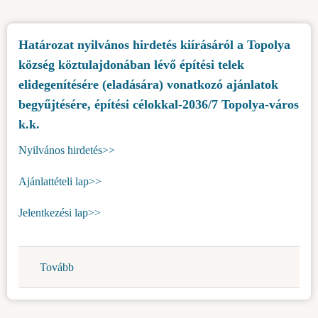
kiírásáról
a
Határozat nyilvános hirdetés kiírásáról a Topolya
Topolya
község köztulajdonában lévő építési telek
község
köztulajdonában
elidegenítésére (eladására) vonatkozó ajánlatok
lévő
begyűjtésére, építési célokkal-2036/7 Topolya-város
építési
k.k.
telek
Nyilvános hirdetés>>
elidegenítésére
(eladására)
Ajánlattételi lap>>
vonatkozó
ajánlatok
Jelentkezési lap>>
begyűjtésére,
építési
célokkal-
Tovább
(Határozat
2036/8
nyilvános
Topolya-
hirdetés
város