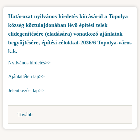
kiírásáról
k.k.)
a
Határozat nyilvános hirdetés kiírásáról a Topolya
Topolya
község köztulajdonában lévő építési telek
község
köztulajdonában
elidegenítésére (eladására) vonatkozó ajánlatok
lévő
begyűjtésére, építési célokkal-2036/6 Topolya-város
építési
k.k.
telek
Nyilvános hirdetés>>
elidegenítésére
(eladására)
Ajánlattételi lap>>
vonatkozó
ajánlatok
Jelentkezési lap>>
begyűjtésére,
építési
célokkal-
Tovább
(Határozat
2036/7
nyilvános
Topolya-
hirdetés
város
kiírásáról