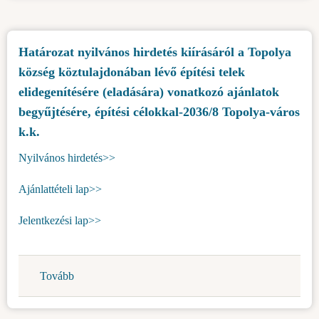
ajánlatok
vételére
Határozat nyilvános hirdetés kiírásáról a Topolya
ingó
község köztulajdonában lévő építési telek
vagyontárgyak
–
elidegenítésére (eladására) vonatkozó ajánlatok
szolgálati
begyűjtésére, építési célokkal-2036/8 Topolya-város
gépjárművek
k.k.
elidegenítése
Nyilvános hirdetés>>
céljából)
Ajánlattételi lap>>
Jelentkezési lap>>
Tovább
(Határozat
nyilvános
hirdetés