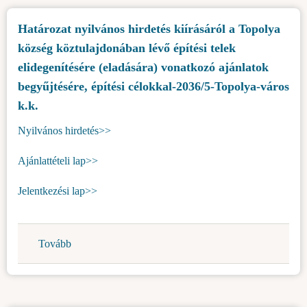
k.k.)
a
Határozat nyilvános hirdetés kiírásáról a Topolya
Topolya
község köztulajdonában lévő építési telek
község
köztulajdonában
elidegenítésére (eladására) vonatkozó ajánlatok
lévő
begyűjtésére, építési célokkal-2036/5-Topolya-város
építési
k.k.
telek
Nyilvános hirdetés>>
elidegenítésére
(eladására)
Ajánlattételi lap>>
vonatkozó
ajánlatok
Jelentkezési lap>>
begyűjtésére,
építési
célokkal-
Tovább
(Határozat
2036/6
nyilvános
Topolya-
hirdetés
város
kiírásáról
k.k.)