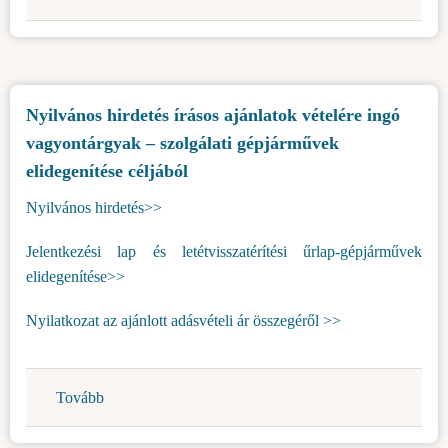
a
Topolya
község
területén
Nyilvános hirdetés írásos ajánlatok vételére ingó
lévő
vagyontárgyak – szolgálati gépjárművek
állami
tulajdonú
elidegenítése céljából
mezőgazdasági
Nyilvános hirdetés>>
földek
bérbeadására
Jelentkezési lap és letétvisszatérítési űrlap-gépjárművek
a
elidegenítése>>
második
körben
Nyilatkozat az ajánlott adásvételi ár összegéről >>
-
digitális
nyilvános
Tovább
(Nyilvános
árverés)
hirdetés
írásos