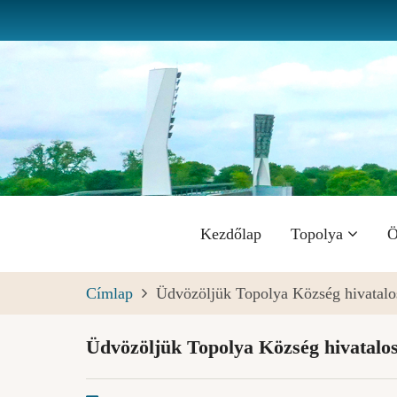
Ugrás
a
tartalomra
Fő
Kezdőlap
Topolya
Ö
navigáció
Címlap
Üdvözöljük Topolya Község hivatalo
Üdvözöljük Topolya Község hivatalos