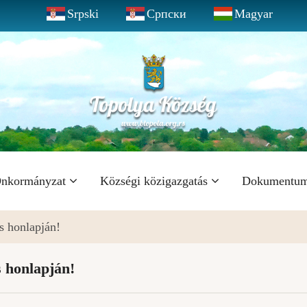
Srpski
Српски
Magyar
nkormányzat
Községi közigazgatás
Dokumentu
s honlapján!
 honlapján!