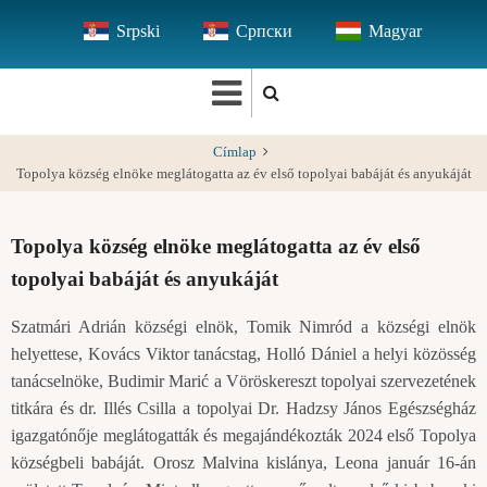
Ugrás
Srpski
Српски
Magyar
a
tartalomra
Címlap
Topolya község elnöke meglátogatta az év első topolyai babáját és anyukáját
Topolya község elnöke meglátogatta az év első
topolyai babáját és anyukáját
Szatmári Adrián községi elnök, Tomik Nimród a községi elnök
helyettese, Kovács Viktor tanácstag, Holló Dániel a helyi közösség
tanácselnöke, Budimir Marić a Vöröskereszt topolyai szervezetének
titkára és dr. Illés Csilla a topolyai Dr. Hadzsy János Egészségház
igazgatónője meglátogatták és megajándékozták 2024 első Topolya
községbeli babáját. Orosz Malvina kislánya, Leona január 16-án