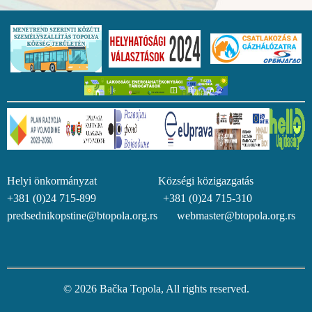
Helyi önkormányzat Községi közigazgatás
+381 (0)24 715-899 +381 (0)24 715-310
predsednikopstine@btopola.org.rs webmaster@btopola.org.rs
© 2026 Bačka Topola, All rights reserved.