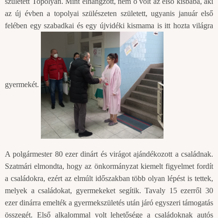
született Topolyán. Mint elhangzott, nem ő volt az első kisbaba, aki
az új évben a topolyai szülészeten született, ugyanis január első
felében egy szabadkai és egy újvidéki kismama is itt hozta világra
gyermekét.
A polgármester 80 ezer dinárt és virágot ajándékozott a családnak.
Szatmári elmondta, hogy az önkormányzat kiemelt figyelmet fordít
a családokra, ezért az elmúlt időszakban több olyan lépést is tettek,
melyek a családokat, gyermekeket segítik. Tavaly 15 ezerről 30
ezer dinárra emelték a gyermekszületés után járó egyszeri támogatás
összegét. Első alkalommal volt lehetősége a családoknak autós