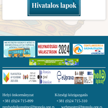
Helyi önkormányzat Községi közigazgatás
+381 (0)24 715-899 +381 (0)24 715-310
predsednikopstine@btopola.org.rs webmaster@btopola.org.rs