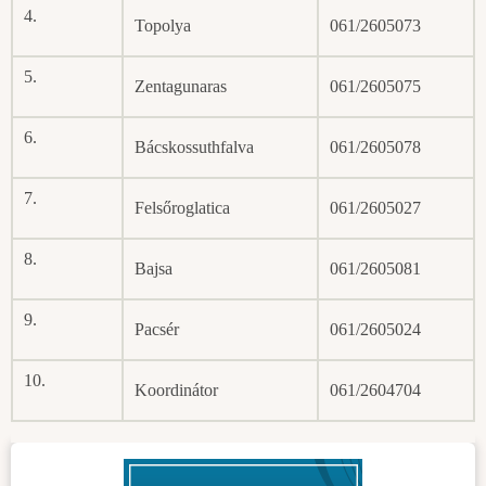
4.
Topolya
061/2605073
5.
Zentagunaras
061/2605075
6.
Bácskossuthfalva
061/2605078
7.
Felsőroglatica
061/2605027
8.
Bajsa
061/2605081
9.
Pacsér
061/2605024
10.
Koordinátor
061/2604704