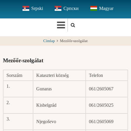
Ugrás
Srpski
Српски
Magyar
a
tartalomra
Címlap
Mezőőr-szolgálat
Mezőőr-szolgálat
Sorszám
Kataszteri község
Telefon
1.
Gunaras
061/2605067
2.
Kisbelgrád
061/2605025
3.
Njegoševo
061/2605069