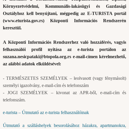
Környezetvédelmi, Kommunális-lakásügyi és Gazdasági
Osztályhoz kell benyújtani, mégpedig az E-TURISTA portál
(
www.eturista.gov.rs
) Központi Információs Rendszerén
keresztül.
A Központi Információs Rendszerhez való hozzáférés, vagyis
felhasználói profil nyitása az e-turista portálon az
suzana.nesicpataki@btopola.org.rs
e-mail-címen kérelmezhető,
az alábbi adatok elküldésével:
- TERMÉSZETES SZEMÉLYEK – leolvasott (vagy fénymásolt)
személyi igazolvány, e-mail-cím és telefonszám
- JOGI SZEMÉLYEK – kivonat az APR-ből, e-mail-cím és
telefonszám.
e-turista – Útmutató az e-turista felhasználóinak
Útmutató a szálláshelyek besorolásához házakra, apartmanokra,