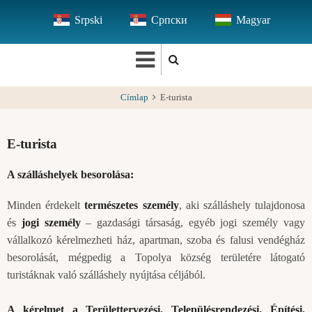
Ugrás
Srpski
Српски
Magyar
a
tartalomra
Címlap
E-turista
E-turista
A szálláshelyek besorolása:
Minden érdekelt
természetes személy
, aki szálláshely tulajdonosa
és
jogi személy
– gazdasági társaság, egyéb jogi személy vagy
vállalkozó kérelmezheti ház, apartman, szoba és falusi vendégház
besorolását, mégpedig a Topolya község területére látogató
turistáknak való szálláshely nyújtása céljából.
A kérelmet a Területtervezési, Településrendezési, Építési,