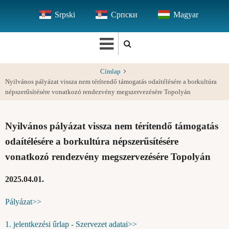
Ugrás
Srpski
Српски
Magyar
a
tartalomra
Címlap
Nyilvános pályázat vissza nem térítendő támogatás odaítélésére a borkultúra
népszerűsítésére vonatkozó rendezvény megszervezésére Topolyán
Nyilvános pályázat vissza nem térítendő támogatás
odaítélésére a borkultúra népszerűsítésére
vonatkozó rendezvény megszervezésére Topolyán
2025.04.01.
Pályázat>>
1. jelentkezési űrlap - Szervezet adatai>>