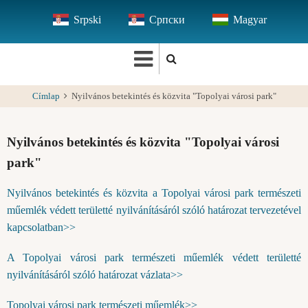
Ugrás
Srpski
Српски
Magyar
a
tartalomra
Címlap
Nyilvános betekintés és közvita "Topolyai városi park"
Nyilvános betekintés és közvita "Topolyai városi
park"
Nyilvános betekintés és közvita a Topolyai városi park természeti
műemlék védett területté nyilvánításáról szóló határozat tervezetével
kapcsolatban>>
A Topolyai városi park természeti műemlék védett területté
nyilvánításáról szóló határozat vázlata>>
Topolyai városi park természeti műemlék>>