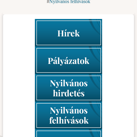
Nyilvanos felhivások