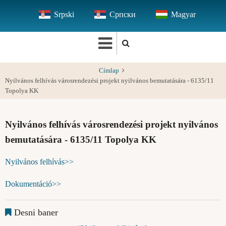
Ugrás
Srpski
Српски
Magyar
a
tartalomra
Címlap
Nyilvános felhívás városrendezési projekt nyilvános bemutatására - 6135/11
Topolya KK
Nyilvános felhívás városrendezési projekt nyilvános
bemutatására - 6135/11 Topolya KK
Nyilvános felhívás>>
Dokumentáció>>
Desni baner